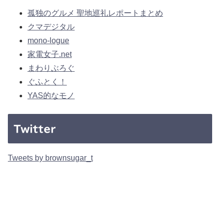
孤独のグルメ 聖地巡礼レポートまとめ
クマデジタル
mono-logue
家電女子.net
まわりぶろぐ
ぐふとく！
YAS的なモノ
Twitter
Tweets by brownsugar_t