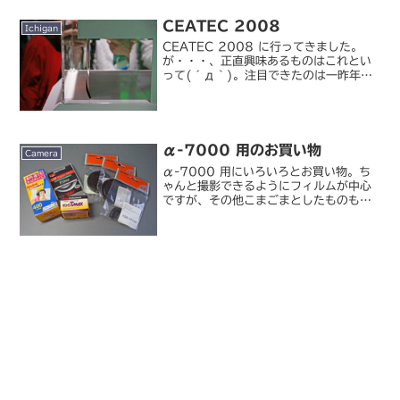
と、7 年前に買った SanDisk
CEATEC 2008
Extrem...
Ichigan
CEATEC 2008 に行ってきました。
が・・・、正直興味あるものはこれとい
って(´д｀)。注目できたのは一昨年の
SED 展示あたりが最後だったような。こ
こ 2～3 年の CEATEC は、年々パワー
ダウンしているというか、今年は規模
自...
α-7000 用のお買い物
Camera
α-7000 用にいろいろとお買い物。ち
ゃんと撮影できるようにフィルムが中心
ですが、その他こまごまとしたものも含
め。目録はこんな感じ。ソニー / アイピ
ースカップ FDA-EP1AMソニー / ボデ
ィキャップ ALC-B55ソニー / レン...