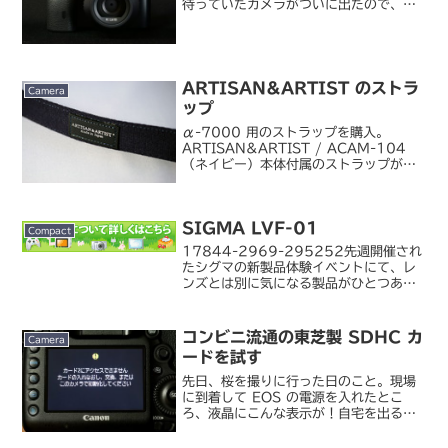
待っていたカメラがついに出たので、観
念して購入。α7 と α7R のどちらにす
るかは少し迷いましたが、被写体として
娘たちを撮ることも多いし、日常使いに
するつも...
ARTISAN&ARTIST のストラ
Camera
ップ
α-7000 用のストラップを購入。
ARTISAN&ARTIST / ACAM-104
（ネイビー）本体付属のストラップがさ
すがにちょっと古びていたのと、デザイ
ン的にも古さを感じるものだったので、
新調しました。ストラップといえば EOS
SIGMA LVF-01
で...
Compact
17844-2969-295252先週開催され
たシグマの新製品体験イベントにて、レ
ンズとは別に気になる製品がひとつあり
ました。同社の dp Quattro シリーズ
向けの LCD ビューファインダ「LVF-
01」です。おそらくこれも国内で実...
コンビニ流通の東芝製 SDHC カ
Camera
ードを試す
先日、桜を撮りに行った日のこと。現場
に到着して EOS の電源を入れたとこ
ろ、液晶にこんな表示が！自宅を出ると
きに適当に引っつかんできた SD カード
だったからどれだっけ...と確認してみる