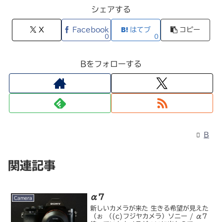
シェアする
X
Facebook
はてブ
コピー
0
0
Bをフォローする
B
関連記事
α7
Camera
新しいカメラが来た 生きる希望が見えた
（ぉ （(c)フジヤカメラ）ソニー / α7