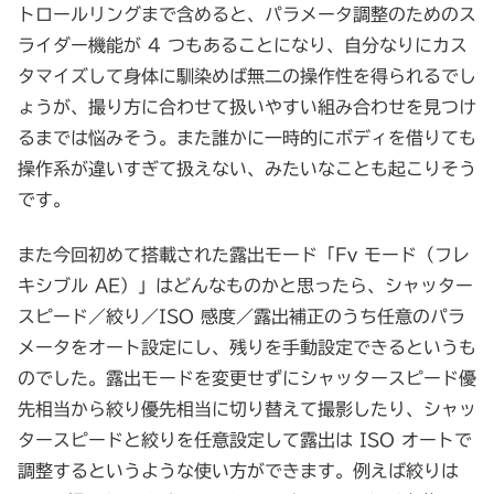
トロールリングまで含めると、パラメータ調整のためのス
ライダー機能が 4 つもあることになり、自分なりにカス
タマイズして身体に馴染めば無二の操作性を得られるでし
ょうが、撮り方に合わせて扱いやすい組み合わせを見つけ
るまでは悩みそう。また誰かに一時的にボディを借りても
操作系が違いすぎて扱えない、みたいなことも起こりそう
です。
また今回初めて搭載された露出モード「Fv モード（フレ
キシブル AE）」はどんなものかと思ったら、シャッター
スピード／絞り／ISO 感度／露出補正のうち任意のパラ
メータをオート設定にし、残りを手動設定できるというも
のでした。露出モードを変更せずにシャッタースピード優
先相当から絞り優先相当に切り替えて撮影したり、シャッ
タースピードと絞りを任意設定して露出は ISO オートで
調整するというような使い方ができます。例えば絞りは