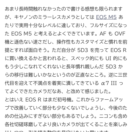
あまり長時間触れなかったので書ける感想も限られます
が、キヤノンのミラーレスカメラとしては
EOS M5
あ
たりで実用十分なレベルに達しており、フルサイズになっ
た EOS M5 と考えるとよくできています。AF も OVF
機と遜色ない速さだし、操作性もカスタマイズと慣れを前
提とすれば面白そう。ただ自分が 5D3 を売って EOS R
に買い換えるかと言われると、スペック的にも UI 的にも
もう少しこなれてくれないと長年慣れ親しんだ 5D3 か
らの移行は難しいかなというのが正直なところ。逆に三世
代目を迎えて不満点を着実に潰してきている α7 III っ
てよくできたカメラだなあ、と改めて感じました。
とはいえ EOS R はまだ初号機。これからファームアッ
プで改善していく部分も少なくないでしょうし、今後のた
めの仕込みにすぎない部分もあるでしょう。ニコンも含め
各社切磋琢磨してより良いカメラが出てくることを楽しみ