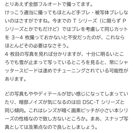
とりあえず全部フルオートで撮ってます。
けっこう適当に撮ってもほとんど手ブレ・被写体ブレしな
いのはさすがですね。今までの T シリーズ（に限らず P
シリーズとかでもだけど）ではブレを考慮して同じカット
を 3～4 枚撮っておかないと不安だったのが、これなら
ほとんどその必要はなさそう。
4 枚目の写真を見れば分かりますが、十分に明るいとこ
ろでも雪が止まって写っているところを見ると、常にシャ
ッタースピードは速めでチューニングされている可能性が
あります。
どの写真もややディテールが甘い感じになってしまってい
たり、暗部ノイズが気になるのは旧 DSC-T シリーズと
同じ傾向。これはレンズが暗く画素ピッチが小さい本シリ
ーズの性格なので致し方ないところか。まあ、スナップ写
真としては及第点なので良しとしましょう。