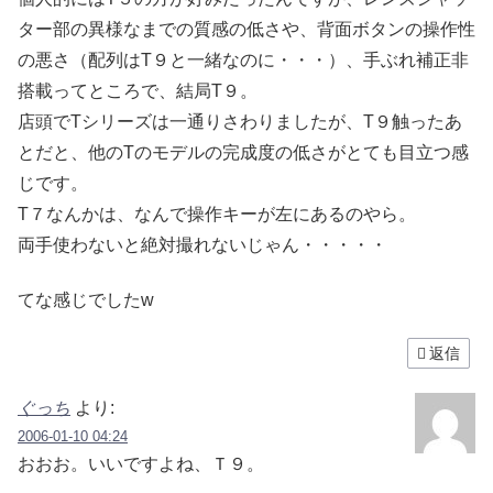
ター部の異様なまでの質感の低さや、背面ボタンの操作性
の悪さ（配列はT９と一緒なのに・・・）、手ぶれ補正非
搭載ってところで、結局T９。
店頭でTシリーズは一通りさわりましたが、T９触ったあ
とだと、他のTのモデルの完成度の低さがとても目立つ感
じです。
T７なんかは、なんで操作キーが左にあるのやら。
両手使わないと絶対撮れないじゃん・・・・・
てな感じでしたw
返信
ぐっち
より:
2006-01-10 04:24
おおお。いいですよね、Ｔ９。