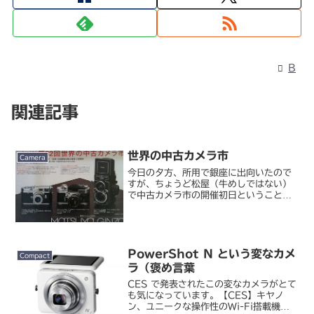
B
関連記事
世界の中古カメラ市
Camera
今日の夕方、所用で銀座に出向いたので
すが、ちょうど松屋（牛めしではない）
で中古カメラ市の開催初日ということ
で、覗いてきました。第32回 世界の中
古カメラ市 | MATSUYA 松屋オールド
レンズに興味をもつようになってから一
度行ってみたい催...
PowerShot N という変なカメ
Compact
ラ（褒め言葉
CES で発表されたこの変なカメラがとて
も気になっています。【CES】キヤノ
ン、ユニークな操作性のWi-Fi搭載機