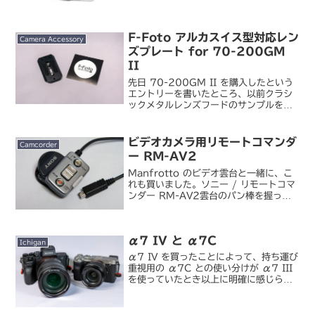
「PowerShot N」など2013
International CES：何とも不思議なマ
シカクカメラ 「PowerShot...
F-Foto アルカスイス型対応レン
Camera Accessory
ズプレート for 70-200GM
II
先日 70-200GM II を購入したという
エントリーを書いたところ、以前クラシ
ックメタルレンズフードのサンプルを提
供いただいた F-Foto さんからこのレン
ズに対応した三脚座用アルカスイス型雲
台対応プレートのレビューをオファーい
ビデオカメラ用リモートコマンダ
Camcorder
ただき...
ー RM-AV2
Manfrotto のビデオ雲台と一緒に、こ
れも買いました。ソニー / リモートコマ
ンダー RM-AV2雲台のパン棒を握った
まま録画開始／停止やズーム操作をする
ための有線リモコンです。これがあると
ないとではビデオ雲台の使い勝手が全然
α7 IV と α7C
違う。実...
Ichigan
α7 IV を買ったことによって、持ち運び
重視用の α7C との使い分けが α7 III
を使っていたとき以上に明確に感じられ
るようになりました。α7 IV は III 比で
全体的に少しずつ大型化しているのに加
えて、私は今回標準ズームレンズ...