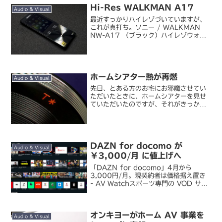
Hi-Res WALKMAN A17
イヤホンの...
Audio & Visual
最近すっかりハイレゾづいていますが、
これが真打ち。ソニー / WALKMAN
NW-A17 （ブラック）ハイレゾウォー
クマンは以前から欲しいと思いつつも、
Android モデルは操作性やバッテリのも
ちがどうも好きになれず、去年は結局見
送りま...
ホームシアター熱が再燃
Audio & Visual
先日、とある方のお宅にお邪魔させてい
ただいたときに、ホームシアターを見せ
ていただいたのですが、それがきっかけ
でホームシアター熱が久々に再燃中で
す。私とはかけている額が一桁以上違う
ので、対抗してもどうしようもないので
すが、ある意味私がホームシ...
DAZN for docomo が
Audio & Visual
￥3,000/月 に値上げへ
「DAZN for docomo」4月から
3,000円/月。現契約者は価格据え置き
- AV Watchスポーツ専門の VOD サー
ビスである DAZN が先日の通常会員向
け値上げ発表に続いて docomo 経由で
の契約者向け料金の値上げを...
オンキヨーがホーム AV 事業を
Audio & Visual