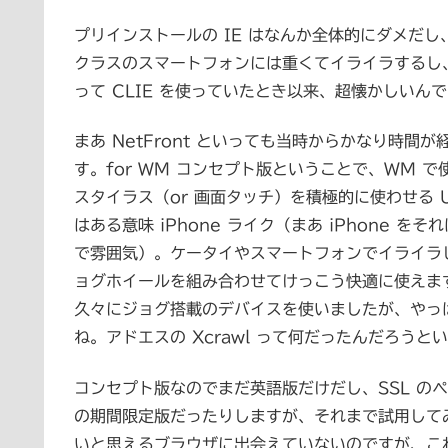
プリインストールの IE はなんか全体的にダメだし、
クラスのスマートフォンには重くてイライラするし、
って CLIE を使っていたとき以来、超懐かしいん
まあ NetFront といっても当時からかなり時
す。for WM コンセプト版ということで、WM 
スタイラス（or 画面タッチ）を積極的に使わせる 
はある意味 iPhone ライク（まあ iPhone
で雰囲気）。ケータイやスマートフォンでイライラし
ョグホイールを組み合わせてけっこう快適に使えます
久々にジョグ搭載のデバイスを使いましたが、やっ
ね。アドエスの Xcrawl って何だったんだろう
コンセプト版なのでまだ英語版だけだし、SSL の
の期間限定版だったりしますが、それまで試用して
いと思えるブラウザに出会えていないのですが、こ