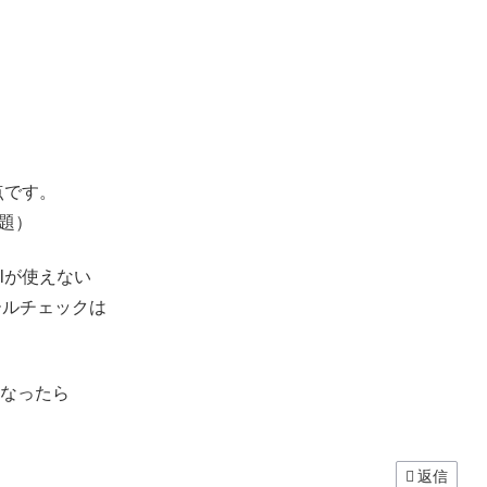
点です。
問題）
ilが使えない
メールチェックは
になったら
返信