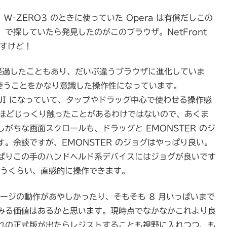
W-ZERO3 のときに使っていた Opera は有償だしこの
で探していたら発見したのがこのブラウザ。NetFront
ですけど！
間が経過したこともあり、だいぶ違うブラウザに進化していま
で使うことをかなり意識した操作性になっています。
UI になっていて、タップやドラッグ中心で使わせる操作感
 をそれほどじっくり触ったことがあるわけではないので、あくま
がちな画面スクロールも、ドラッグと EMONSTER のジ
。余談ですが、EMONSTER のジョグはやっぱり良い。
ぱりこの手のハンドヘルド系デバイスにはジョグが良いです
というくらい、直感的に操作できます。
ページの動作があやしかったり、そもそも 8 月いっぱいまで
みる価値はあるかと思います。現時点でなかなかこれより良
れの正式版が出たらレジストすることも視野に入れつつ、も