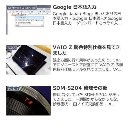
Google 日本語入力
Software & Service
Google Japan Blog: 思いどおりの日
本語入力 - Google 日本語入力Google
日本語入力 - ダウンロードさっそく入れ
てみました。検索候補窓に Google ロゴ
が表示される以外は案外普通。通常の変
換処理については...
VAIO Z 勝色特別仕様を見てき
VAIO
ました
銀座方面に行く用事があったので、つい
でにソニーストア銀座にて VAIO Z の勝
色特別仕様モデルを見てきました。VAIO
/ VAIO Z 勝色特別仕様 VJZ1421既に
発売されているので発表時に即注文した
人のところにはもう届いているので...
SDM-S204 修理その後
PC DIY
修理に出していた SDM-S204 が戻っ
てきました。一週間かからなかったな。
診断症状： 画ノイズ交換部品： A
MOUNT / 不良ほうほう。