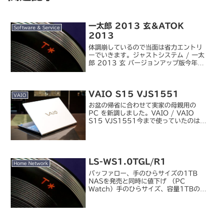
一太郎 2013 玄＆ATOK
Software & Service
2013
体調崩しているので当面は省力エントリ
ーでいきます。ジャストシステム / 一太
郎 2013 玄 バージョンアップ版今年の
お布施、払いました。いや、ATOK この
5 年ほど目立った進化がないというか、
むしろそれは余計なお世話じゃ、みたい
VAIO S15 VJS1551
な機能...
VAIO
お盆の帰省に合わせて実家の母親用の
PC を新調しました。VAIO / VAIO
S15 VJS1551今まで使っていたのは
VAIO E シリーズ。確認したところ
2010 年製だったので、実に 12 年選
手でした。以前は毎年帰省したとき...
LS-WS1.0TGL/R1
Home Network
バッファロー、手のひらサイズの1TB
NASを発売と同時に値下げ （PC
Watch）手のひらサイズ、容量1TBの
NASが登場 （AKIBA PC Hotline!）
最近悩ましい NAS の新製品、バッファ
ローの「LS-WS1.0TGL/R...