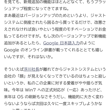
を見ても、新規追加の機能はほとんどなくて、もうブラッ
シュアップ程度になってきてますね。
まあ最近はバージョンアップのためというより、ジャスト
システムに倒産されたら困るから買ってるだけで、改悪さ
えされなければ良いやという程度のモチベーションでお金
払ってるわけですが。もし次のバージョンアップで新機能
追加があるとしたら、
Google 日本語入力
のように
Google のオンライン辞書が載ってくれるととても嬉し
いんですが、それはないか。
そういえば
浮川社長
が離れてからジャストシステムという
会社の「顔」が見えなくなってきているのはちょっと寂し
いというか、私のこの企業に対する愛着がやや揺らぎ気
味。今年は Win7 への正式対応が（一応）あったけど、
来年は OS の刷新もなさそうだし、機能的に大きく変わ
らないようならば次回は久々に一度スキップしようかな