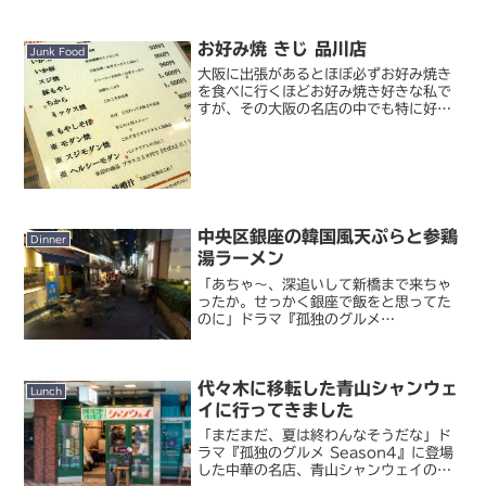
お好み焼 きじ 品川店
Junk Food
大阪に出張があるとほぼ必ずお好み焼き
を食べに行くほどお好み焼き好きな私で
すが、その大阪の名店の中でも特に好き
なのがきじ。東京には丸の内に支店があ
って、前々から行きたいと思っていたん
ですが、なかなか機会に恵まれず。と思
っていたら、いつの間にか...
中央区銀座の韓国風天ぷらと参鶏
Dinner
湯ラーメン
「あちゃ～、深追いして新橋まで来ちゃ
ったか。せっかく銀座で飯をと思ってた
のに」ドラマ『孤独のグルメ
Season4』、いよいよ先週からスター
トしました。Season3 までの聖地巡礼
をコンプした私としては、今回も当然巡
代々木に移転した青山シャンウェ
っていくわけですが、今...
Lunch
イに行ってきました
「まだまだ、夏は終わんなそうだな」ド
ラマ『孤独のグルメ Season4』に登場
した中華の名店、青山シャンウェイの本