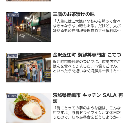
店がこの 9 月 1 日に移転オープンしま
した。もとの外苑前から引っ越したの
は、代々木と北参道の間くらいの場所。
三鷹のお茶漬けの味
私は放送後に本...
Dinner
「人生には...大嫌いなものを黙って食べ
なきゃならない時もある。だけど、人が
嫌がるものを無理矢理食わせる権利は誰
にもない」『孤独のグルメ』聖地巡礼は
先日ドラマ三部作を無事完結しました
が、原作のほうがまだ少し残っていま
す。っていうか、原作のほ...
金沢近江町 海鮮丼専門店 こてつ
Lunch
近江町市場観光のついでに、市場内でご
はんを食べてきました。市場でごはん、
といったら間違いなく海鮮丼一択！とい
うわけで、市場の中の人のおすすめに従
って、こちらに。近江町の海鮮丼専門店
「こてつ」近江町市場の端の方にある海
鮮丼の専門店。市場内の海...
茨城県鹿嶋市 キッチン SALA 再
Lunch
訪
「俺にとっての夢のような店は、こんな
店ですよ」与倉ドライブインが定休日だ
ったので、じゃあ昼食をどうしようか…
ということになりそのまま車を東に走ら
せて茨城県鹿嶋市まで出てきました。何