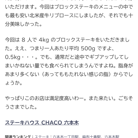
いただけます。今回はブロックステーキのメニューの中で
も最も安い北米産牛リブロースにしましたが、それでも十
分美味しかった。
今回は 8 人で 4kg のブロックステーキをいただきまし
た。ええ、つまり一人あたり平均 500g ですよ、
0.5kg・・・。でも、通常だと途中でギブアップしてし
まいかねない量でも食べられてしまうんですよね。脂身が
あまり多くない（あってももたれない感じの脂）からでし
ょうか。
やっぱりこのお店は満足度高いわー。また来たい。ごちそ
うさまでした。
ステーキハウス CHACO 六本木
関連ランキング：
ステーキ
|
六本木一丁目駅
、
麻布十番駅
、
六本木駅