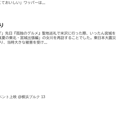
ておいしい」ワッパーは...
り
ぞ」先日『孤独のグルメ』聖地巡礼で米沢に行った際、いったん宮城を
「真夏の東北・宮城出張編」の女川を再訪することでした。東日本大震災
り、当時大きな被害を受け...
 イベント上映 @横浜ブルク 13