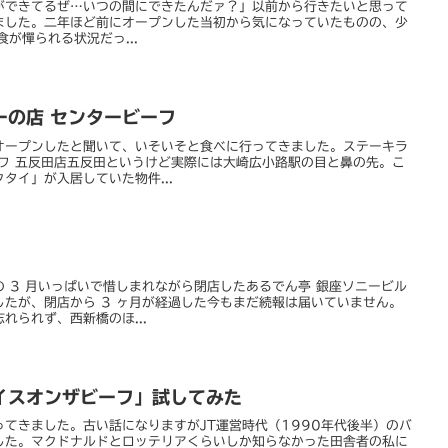
ができてるぜ…いつの間にできたんだァ？」以前から行きたいと思って
ました。二年ほど前にオープンした当初から気になっていたものの、少
外食が憚られる状況だっ...
ーの店 センタービーフ
オープンしたと聞いて、いそいそと食べに行ってきました。ステーキラ
ーフ 五反田店五反田というけど実際には大崎広小路駅の目と鼻の先。こ
タイ」が入居していた物件...
 3 月いっぱいで惜しまれながら閉店したあるでん亭 銀座ソニービル
たが、閉店から 3 ヶ月が経過した今もまだ続報は届いていません。
れられず、西新橋のほ...
イスオンザビーフ」試してみた
てきました。古い話になりますがJT運営時代（1990年代後半）のバ
した。マクドナルドとロッテリアくらいしか知らなかった田舎者の私に