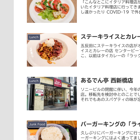
「こんなとこにイタリア料理店
いたイタリア料理店に行ってき
し遠かったり COVID-19 で
ステーキライスとカレ
Lunch
五反田にステーキライスの店が
イスとカレーの店 センタービ
こ、以前はタイカレーの「ラック
あるでん亭 西新橋店
Lunch
ソニービルの閉館に伴い、今年の
店。移転先を検討中とのことでし
それでもあのスパゲティの味が忘
バーガーキングの「ラ
Junk Food
久しぶりにバーガーキングに行っ
ーガーキングにはよく通ってま