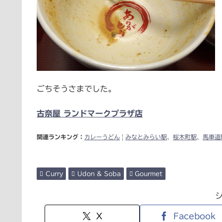
ごちそうさまでした。
古奈屋 ランドマークプラザ店
関連ランキング：
カレーうどん
|
みなとみらい駅
、
桜木町駅
、
馬車道
Curry
Udon & Soba
Gourmet
X
Facebook