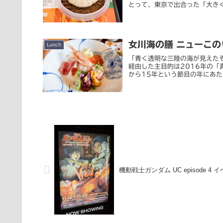
とって、東京で出合った「大きく
女川海の膳 ニューこの
Lunch
「青く透明な三陸の海が見えた
経由した主目的は2016年の
から15年という節目の年にあた
機動戦士ガンダム UC episode 4