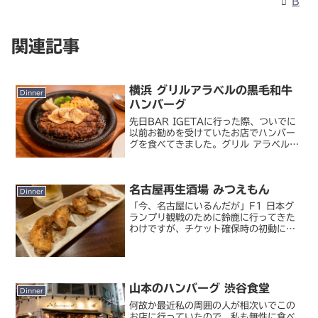
B
関連記事
横浜 グリルアラベルの黒毛和牛
Dinner
ハンバーグ
先日BAR IGETAに行った際、ついでに
以前お勧めを受けていたお店でハンバー
グを食べてきました。グリル アラベル
横浜本店浅間下の交差点すぐのところに
あるお店です。BAR IGETAからも本当
に目と鼻の先。今まで意識したことがな
名古屋再生酒場 みつえもん
かったけど...
Dinner
「今、名古屋にいるんだが」F1 日本グ
ランプリ観戦のために鈴鹿に行ってきた
わけですが、チケット確保時の初動に遅
れたせいで鈴鹿周辺のホテルを押さえる
ことができませんでした。来年以降はチ
ケットよりも先にホテルの確保が必要で
すね…。で、三重県内も...
山本のハンバーグ 渋谷食堂
Dinner
何故か最近私の周囲の人が相次いでこの
お店に行っていたので、私も無性に食べ