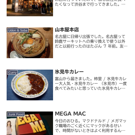
たくなって渋谷まで行ってきました。山
本のハンバーグ 渋谷食堂山本のハンバー
グです。都内にも何店舗か支店を構える
有名店ですね。渋谷食堂は、渋谷警察署
の裏手にありました。人...
山本屋本店
Udon & Soba
名古屋に日帰り出張でした。名古屋って
鈴鹿サーキットへの乗り換えで使う以外
だと以前行ったのはたぶん 7 年前。友人
の結婚式で行って以来なので、本当に久
しぶり。今回は日帰りだからあまりゆっ
くりできない、けど名古屋には美味しい
ものがたくさんあるの...
氷見牛カレー
Curry
富山から届きました。柿里 / 氷見牛カレ
ー大人気・氷見牛カレー （氷見市）一度
食べてみたいと思っていた氷見牛カレ
ー。テレビで取り上げられてから突然爆
発的に売れ、現在でも入手困難というレ
トルトカレーです。噂を耳にするまで全
然知らなかった、とい...
MEGA MAC
Junk Food
今日のおひる。マクドナルド / メガマッ
ク職場のごく近くにマックがあるせい
で、時間がないときはよく利用するんで