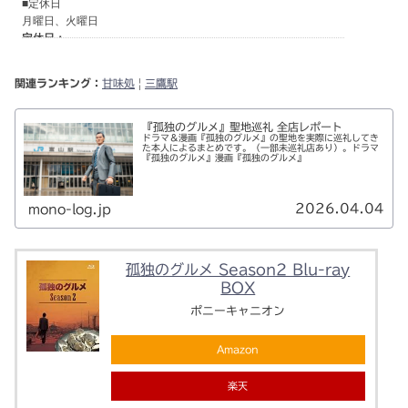
関連ランキング：
甘味処
|
三鷹駅
『孤独のグルメ』聖地巡礼 全店レポート
ドラマ＆漫画『孤独のグルメ』の聖地を実際に巡礼してき
た本人によるまとめです。（一部未巡礼店あり）。ドラマ
『孤独のグルメ』漫画『孤独のグルメ』
2026.04.04
mono-log.jp
孤独のグルメ Season2 Blu-ray
BOX
ポニーキャニオン
Amazon
楽天