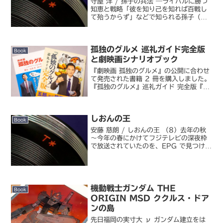
守屋 洋 / 孫子の兵法 ―ライバルに勝つ
知恵と戦略「彼を知り己を知れば百戦し
て殆うからず」などで知られる孫子（孫
武）の兵法書、の解説書。二千年以上も
前に書かれた兵法ながら、現代にも通じ
る示唆が多く含まれています。といって
孤独のグルメ 巡礼ガイド完全版
も現代の日本ではそ...
Book
と劇映画シナリオブック
『劇映画 孤独のグルメ』の公開に合わせ
て発売された書籍 2 冊を購入しました。
『孤独のグルメ』巡礼ガイド 完全版『劇
映画 孤独のグルメ』シナリオブック完全
版年末に発売されたトリビュートブック
を含めると映画化のタイミングで発売さ
しおんの王
れた書籍は 3...
Book
安藤 慈朗 / しおんの王 （8）去年の秋
～今年の春にかけてフジテレビの深夜枠
で放送されていたのを、EPG で見つけて
ふと観てしまったアニメの原作（笑。全
8 巻完結ということで、一気に読んでし
まいました。最初は『ヒカルの碁』の女
の子・将棋...
機動戦士ガンダム THE
Book
ORIGIN MSD ククルス・ドア
ンの島
先日福岡の実寸大 ν ガンダム建立をは