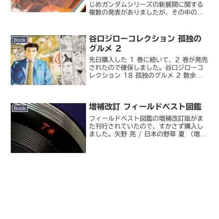
じめガンダムシリーズの新展開に関する
複数の発表がありましたが、その中の一
つに関連するコミックを電子書籍で読ん
でみました。機動戦士ガンダム THE
ORIGIN MSD ククルス・ドアンの島今
谷口ジローコレクション 孤独の
Book
回の発表で安...
グルメ 2
先日購入した 1 巻に続いて、2 巻が発売
されたので確保しました。谷口ジローコ
レクション 18 孤独のグルメ 2 散歩も
の複数の出版社による共同企画として、
故・谷口ジロー先生の代表作を B5 ハー
ドカバーで刊行する「谷口ジローコレク
増補改訂 フィールドベスト図鑑
ション」...
Book
フィールドベスト図鑑の増補改訂版がま
た刊行されていたので、すかさず購入し
ました。矢野 亮 / 日本の野草 夏 （増補
改訂 フィールドベスト図鑑）既に夏の草
花が咲き始めているので、若干後追い気
味ですが。ただこれだけではツツジやア
ジサイなどのポ...