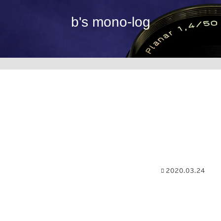
b's mono-log
2020.03.24
。