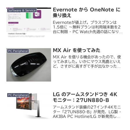
た。ヨドバシに立ち寄った際にそのこと
を思い出してちょっと触ってきました。
Evernote から OneNote に
ロジクール / MX ...
Software & Service
乗り換え
Evernoteが値上げ。プラスプランは
1.5倍に ～無料プランは利用端末数を2
台に制限 - PC Watch先週の話になりま
すが、Evernote が月額料金の値上げと
無料ユーザーへの利用制限強化を発表し
ました。サービス開始当初は「フリー...
MX Air を使ってみた
PC Peripheral
MX Air を借りる機会があったので、使
ってみました。いかにマウス馬鹿といえ
ど、さすがに高すぎて手が出なかった
(´д｀)。ボディはつやつや。底面はメ
ッキシルバーでつやつや。傷がついたら
目立ちそうだし、手の脂や汚れがつきや
すそうで心配です。...
LG のアームスタンドつき 4K
PC Peripheral
モニター：27UN880-B
アームスタンド装備の27インチ4Kモニ
ター「27UN880-B」が発売、LG製 -
AKIBA PC Hotline!LG が新発売した
この 4K モニターが気になっています。
27inch の高色域 4K ディスプレイとい