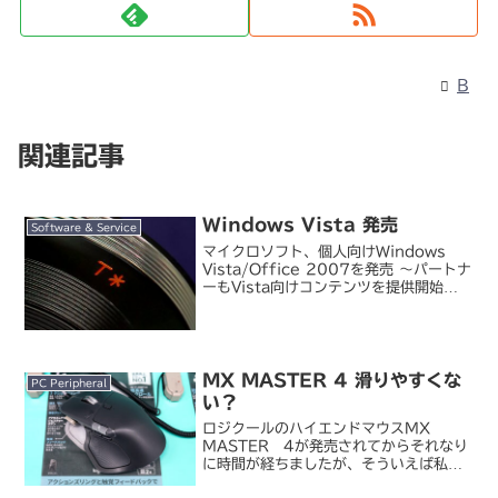
B
関連記事
Windows Vista 発売
Software & Service
マイクロソフト、個人向けWindows
Vista/Office 2007を発売 ～パートナ
ーもVista向けコンテンツを提供開始
（PC Watch）Windows Vistaに期待
する2つのこと （PC Watch：本田雅一
の「週刊モバ...
MX MASTER 4 滑りやすくな
PC Peripheral
い？
ロジクールのハイエンドマウスMX
MASTER 4が発売されてからそれなり
に時間が経ちましたが、そういえば私は
まだ実機に触れてみていなかったのでし