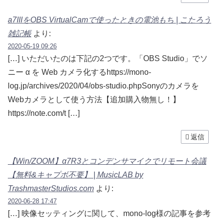
a7IIIをOBS VirtualCamで使ったときの電池もち | こたろう
雑記帳
より:
2020-05-19 09:26
[…] いただいたのは下記の2つです。「OBS Studio」でソ
ニー α を Web カメラ化するhttps://mono-
log.jp/archives/2020/04/obs-studio.phpSonyのカメラを
Webカメラとして使う方法【追加購入物無し！】
https://note.com/t […]
返信
【Win/ZOOM】α7R3とコンデンサマイクでリモート会議
【無料&キャプボ不要】 | MusicLAB by
TrashmasterStudios.com
より:
2020-06-28 17:47
[…] 映像セッティングに関して、mono-log様の記事を参考