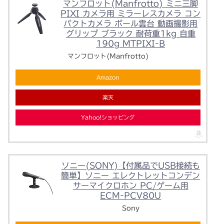
マンフロット(Manfrotto) ミニ三脚
PIXI カメラ用 ミラーレスカメラ コン
パクトカメラ ボール雲台 動画撮影用
グリップ ブラック 耐荷重1kg 自重
190g MTPIXI-B
マンフロット(Manfrotto)
Amazon
楽天
Yahoo!ショッピング
ソニー(SONY)【付属品でUSB接続も
簡単】ソニー エレクトレットコンデン
サーマイクロホン PC/ゲーム用
ECM-PCV80U
Sony