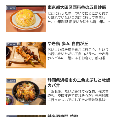
東京都大田区西糀谷の五目炒飯
Lunch
七辻に行った際、ついでにそこからあま
り離れていないこの店に行ってきまし
た。中華料理 朋友いかにもな町中華。し
ばらく前からこの店のことが気になって
いたのでした。というのもこの「朋友」
という店名、かつて漫画『孤独のグル
メ』に登場しながらも現在は...
やき鳥 歩ム 自由が丘
Dinner
おいしい焼き鳥を食べに行こう、という
お誘いをいただいて自由が丘へ。やき鳥
歩ムビルの二階にあるお店で、都内唯一
の会津地鶏専門店とのこと。店内は上品
な和の雰囲気で落ち着きます。ガヤガヤ
した焼鳥屋で遠慮なく飲み食いするのも
楽しいけど、私はこうい...
静岡県浜松市の二色まぶしと牡蠣
Lunch
カバ丼
「浜名湖、だいぶ荒れてるなあ。俺の胃
袋も、空腹すぎて荒れそうだ」先日鈴鹿
に行ったついでにしてきた聖地巡礼は松
阪と伊勢だけではありませんでした。東
海道新幹線に乗るなら浜松も通るよね？
ということを思いつき、浜松で途中下
純米酒専門 粋酔
車。『孤独のグルメ 大晦日...