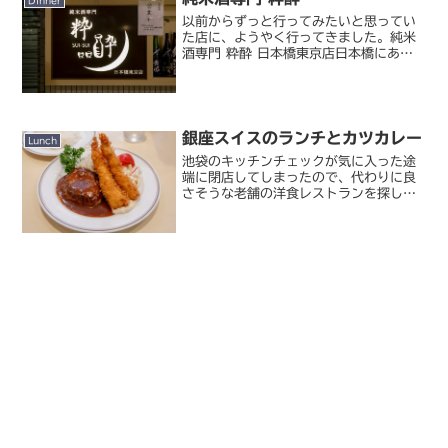
Dinner
以前からずっと行ってみたいと思ってい
た店に、ようやく行ってきました。純米
酒専門 粋酔 日本橋東京店日本橋にあ
る、純米酒の専門店。毎週のように通っ
ている某氏の写真がいつも美味しそう
で、ずっと行きたいと思っていたんです
が、先日ついに連れて行って...
銀座スイスのランチとカツカレー
Lunch
池袋のキッチンチェックが気に入った途
端に閉店してしまったので、代わりに良
さそうな老舗の洋食レストランを探して
います。そういえば銀座の老舗「スイ
ス」ってトウキョウカレーカルテットで
は食べたことあるけど本店はまだ行った
ことなかったのを思い出して...