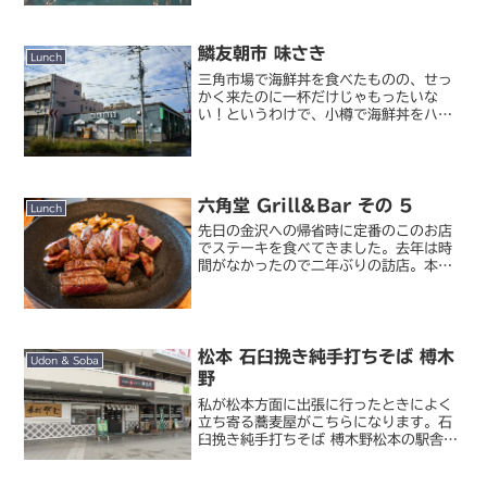
る、カレー屋さんにしては珍しいポリネ
シア系のお店。ときど...
鱗友朝市 味さき
Lunch
三角市場で海鮮丼を食べたものの、せっ
かく来たのに一杯だけじゃもったいな
い！というわけで、小樽で海鮮丼をハシ
ゴすることにしました（ぉ次に来たの
は、駅からちょっと離れた「鱗友朝
市」。この朝市は残念ながら日曜日が休
みなのですが、市場に併設されてい...
六角堂 Grill&Bar その 5
Lunch
先日の金沢への帰省時に定番のこのお店
でステーキを食べてきました。去年は時
間がなかったので二年ぶりの訪店。本店
「ステーキ六角堂」と別館「六角堂
Grill&Bar」の建物は隣接していて、家
族単位での予約だと多くの場合は
Grill&Bar の...
松本 石臼挽き純手打ちそば 榑木
Udon & Soba
野
私が松本方面に出張に行ったときによく
立ち寄る蕎麦屋がこちらになります。石
臼挽き純手打ちそば 榑木野松本の駅舎に
入っている蕎麦屋。市街地を探せば他に
もうまい蕎麦屋はいくらでもあるでしょ