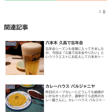
B
関連記事
六本木 久高で忘年会
Dinner
忘年会シーズンも佳境に入ってきました
が、今回は「久高で忘年会やりたい」と
いうリクエストにお応えして六本木へ。
創作野菜料理 久高今までに行った 2 回
はこぢんまりとカウンターでの飲みでし
たが、今回は 6 人で初のテーブル席。し
かも私がこのお店...
カレーハウス パルジャニヤ
Curry
昨日のスープカレーにどうしても納得が
いかなかったので、選挙がてら近所のカ
レー屋さんに。カレーハウス パルジャニ
ヤ店内に南国っぽい木が生えていたりハ
ワイアンな BGM がかかっていたりす