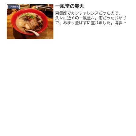
うが、私が出張するときはたいてい時間
一風堂の赤丸
に余裕がないことが多く...
Ramen
東銀座でカンファレンスだったので、
久々に近くの一風堂へ。雨だったおかげ
で、あまり並ばずに座れました。博多一
風堂 銀座店麺は硬めがおいしいのです。
最近替え玉が食べられなくなっ
た・・・･ﾟ･(つД｀)･ﾟ･