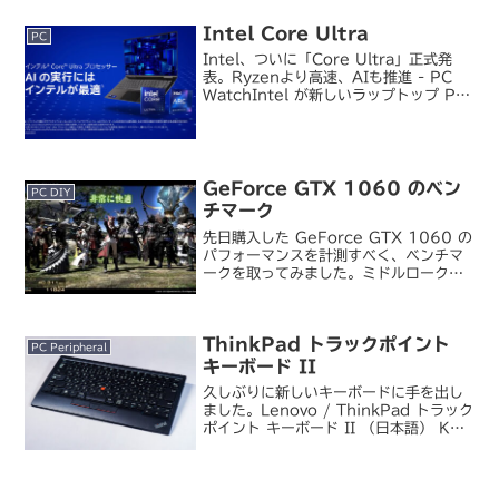
機器が従来は機器ごとの仕様や制限をユ
ーザーが理解して、組み合わせや使い方
Intel Core Ultra
PC
でも...
Intel、ついに「Core Ultra」正式発
表。Ryzenより高速、AIも推進 - PC
WatchIntel が新しいラップトップ PC
向け CPU「Core Ultra」、コードネー
ム Meteor Lake を正式発表しまし
た。...
GeForce GTX 1060 のベン
PC DIY
チマーク
先日購入した GeForce GTX 1060 の
パフォーマンスを計測すべく、ベンチマ
ークを取ってみました。ミドルロークラ
ス品とはいえ最新の Pascal 世代の
GPU なので、性能的にはかなり期待が
できるはず。自作機でグラフィック系ベ
ThinkPad トラックポイント
ン...
PC Peripheral
キーボード II
久しぶりに新しいキーボードに手を出し
ました。Lenovo / ThinkPad トラック
ポイント キーボード II （日本語） KC-
1957リモートワーク中心の生活で仕事
もプライベートもずっと同じデスクで作
業していると、たまには環境を変え...