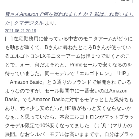
皆さんAmazonで何を買われましたか？ 私はこれ買いまし
た | クマデジタル
より:
2021-06-21 20:16
[…] 在宅勤務用に使っている中古のモニタアームがどうに
も動きが重くて、Bさんに尋ねたところBさんが使ってい
るエルゴトロンLXモニターアームは指１つで動くとのこ
とで、えー、何だよそれと、Primeセールで安くなるのを
待っていました。同一モデルで「エルゴトロン」「HP」
「Amazon Basic」と３通りのブランドで展開されている
ようなのですが、セール期間中に一番安いのはAmazon
Basic。でもAmazon Basicに対するモヤッとした気持ちも
あり、元々少し安めだったHP版がもっと安くならないか
なぁ…と思っていたら、本家エルゴトロンがマットブラッ
クモデル限定で10%安くなってました (；´Д｀)マサカの
展開。なおシルバーモデルは高いままです。自分はブラッ