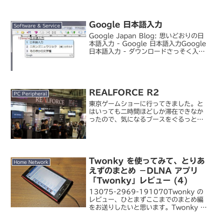
Google 日本語入力
Software & Service
Google Japan Blog: 思いどおりの日
本語入力 - Google 日本語入力Google
日本語入力 - ダウンロードさっそく入れ
てみました。検索候補窓に Google ロゴ
が表示される以外は案外普通。通常の変
換処理については...
REALFORCE R2
PC Peripheral
東京ゲームショーに行ってきました。と
はいっても二時間ほどしか滞在できなか
ったので、気になるブースをぐるっと回
ってきただけで、ゲームの試遊はほとん
どできず(;´Д`)ヾ。この物足りなさ。
その中でもこれは実機を見てこよう、と
思っていた東プレ R...
Twonky を使ってみて、とりあ
Home Network
えずのまとめ －DLNA アプリ
「Twonky」レビュー (4)
13075-2969-191070Twonky の
レビュー、ひとまずここまでのまとめ編
をお送りしたいと思います。Twonky の
目指すところは、家庭内のネットワーク