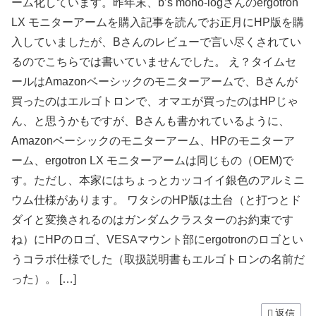
ーム化しています。昨年末、b’s mono-logさんのergotron
LX モニターアームを購入記事を読んでお正月にHP版を購
入していましたが、Bさんのレビューで言い尽くされてい
るのでこちらでは書いていませんでした。 え？タイムセ
ールはAmazonベーシックのモニターアームで、Bさんが
買ったのはエルゴトロンで、オマエが買ったのはHPじゃ
ん、と思うかもですが、Bさんも書かれているように、
Amazonベーシックのモニターアーム、HPのモニターア
ーム、ergotron LX モニターアームは同じもの（OEM)で
す。ただし、本家にはちょっとカッコイイ銀色のアルミニ
ウム仕様があります。 ワタシのHP版は土台（と打つとド
ダイと変換されるのはガンダムクラスターのお約束です
ね）にHPのロゴ、VESAマウント部にergotronのロゴとい
うコラボ仕様でした（取扱説明書もエルゴトロンの名前だ
った）。 […]
返信