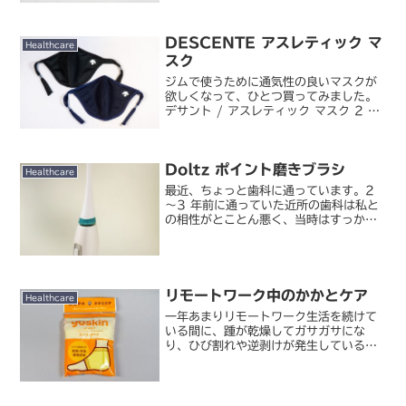
昨年の●倍」というボジョレー・ヌーヴ
ォーの出来みた...
DESCENTE アスレティック マ
Healthcare
スク
ジムで使うために通気性の良いマスクが
欲しくなって、ひとつ買ってみました。
デサント / アスレティック マスク 2 枚
セット （L）先日買ったプーマのフェイ
スマスクはあくまでカジュアルユース向
けの作りで、運動には適していません。
Doltz ポイント磨きブラシ
もっと息苦しく...
Healthcare
最近、ちょっと歯科に通っています。2
～3 年前に通っていた近所の歯科は私と
の相性がとことん悪く、当時はすっかり
歯医者嫌いになってしまいましたが、通
勤途上にあって通いやすい医院に変えて
みたら、とても良くて。変に誤魔化さず
にちゃんと説明してくれ...
リモートワーク中のかかとケア
Healthcare
一年あまりリモートワーク生活を続けて
いる間に、踵が乾燥してガサガサにな
り、ひび割れや逆剥けが発生しているこ
とに気がつきました。おそらく自宅では
裸足＋ルームシューズ or スリッパで生
活しているせいで、特に冬の間に乾燥が
酷くなったものと思われ...