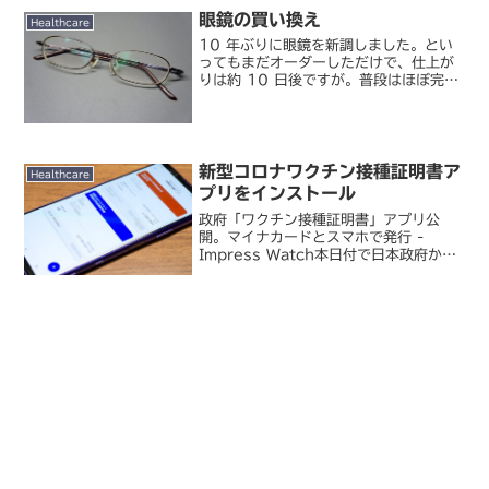
眼鏡の買い換え
Healthcare
10 年ぶりに眼鏡を新調しました。とい
ってもまだオーダーしただけで、仕上が
りは約 10 日後ですが。普段はほぼ完全
にコンタクトレンズ生活で、眼鏡は基本
的に自宅にいるときくらいしか使ってい
ないのですが、さすがに 10 年も使って
いると、レンズ...
新型コロナワクチン接種証明書ア
Healthcare
プリをインストール
政府「ワクチン接種証明書」アプリ公
開。マイナカードとスマホで発行 -
Impress Watch本日付で日本政府から
新型コロナワクチン接種証明書アプリが
リリースされたので、早速スマホにイン
ストールして証明書を発行してみまし
た。e-Tax と...