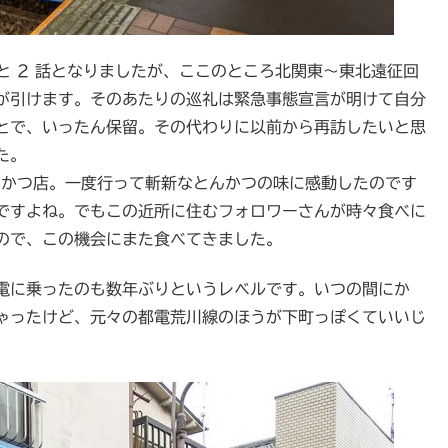
あと 2 話となりましたが、ここのところ北関東～東北遠征回
が引けます。そのあたりの巡礼は緊急事態宣言が明けて自分
とで、いったん保留。その代わりに以前から再訪したいと思
た。
とんかつ店。一度行って斬新なとんかつの味に感動したのです
ですよね。でもこの近所に住むフォロワーさんが時々食べに
ので、この機会にまた食べてきました。
電に乗ったのも数年ぶりというレベルです。いつの間にか
ゃったけど、元々の都電荒川線のほうが下町っぽくていいじ