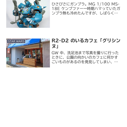
ひさびさにガンプラ。MG 1/100 MS-
18E ケンプファー一時期ハマっていたガ
ンプラ熱も冷めたんですが、しばらく仕
事でドキュメント作りとかばっかりやっ
ていたせいか、久々に自分でモノを作り
たくなって。でも、ここ最近の忙しさの
あまり、完成...
R2-D2 のいるカフェ「グリシン
STAR WARS
ヌ」
GW 中、洗足池まで写真を撮りに行った
ときに、公園の向かいのカフェに何かす
ごいものがあるのを発見してしまい、つ
い吸い寄せられるようにお店に入ってし
まいました。Café les glycines （カ
フェ グリシンヌ）一見、それほど珍しい
感じ...