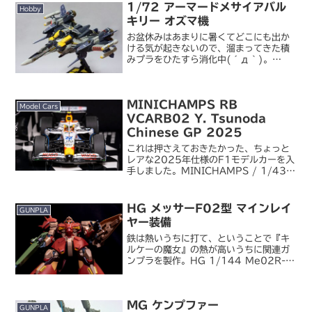
1/72 アーマードメサイアバル
Hobby
キリー オズマ機
お盆休みはあまりに暑くてどこにも出か
ける気が起きないので、溜まってきた積
みプラをひたすら消化中(´д｀)。
1/72 VF-25S アーマードメサイアバル
キリー オズマ機去年の暮れに『イツワリ
ノウタヒメ』を観た勢いで買って、今年
MINICHAMPS RB
の 2 月くら...
Model Cars
VCARB02 Y. Tsunoda
Chinese GP 2025
これは押さえておきたかった、ちょっと
レアな2025年仕様のF1モデルカーを入
手しました。MINICHAMPS / 1/43
Visa Cash App RB VCARB02
Honda Y. Tsunoda Chinese GP
2025角...
HG メッサーF02型 マインレイ
GUNPLA
ヤー装備
鉄は熱いうちに打て、ということで『キ
ルケーの魔女』の熱が高いうちに関連ガ
ンプラを製作。HG 1/144 Me02R-
F02 メッサーF02型 マインレイヤー装
備マフティーの量産型MS・メッサーで
す。昨夏にプレミアムバンダイで注文し
MG ケンプファー
秋には届い...
GUNPLA