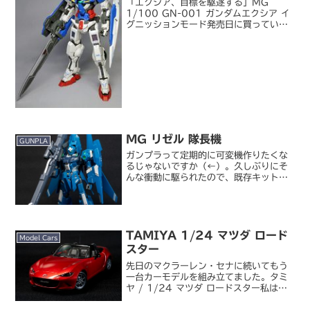
「エクシア、目標を駆逐する」MG
1/100 GN-001 ガンダムエクシア イ
グニッションモード発売日に買っていた
んですが、結局完成まで 2 ヶ月近くかか
っちゃいました。購入後数日でほぼひと
とおりパチ組みして以降時間が全く取れ
なくなり、あ...
MG リゼル 隊長機
GUNPLA
ガンプラって定期的に可変機作りたくな
るじゃないですか（←）。久しぶりにそ
んな衝動に駆られたので、既存キットか
ら一つ選んで作ってみました。MG
1/100 RGZ-95C リゼル 隊長機近年
の U.C.0090 年代シリーズ推しに推さ
れてリゼ...
TAMIYA 1/24 マツダ ロード
Model Cars
スター
先日のマクラーレン・セナに続いてもう
一台カーモデルを組み立てました。タミ
ヤ / 1/24 マツダ ロードスター私は生
まれながらのホンダ派ですが、ホンダ以