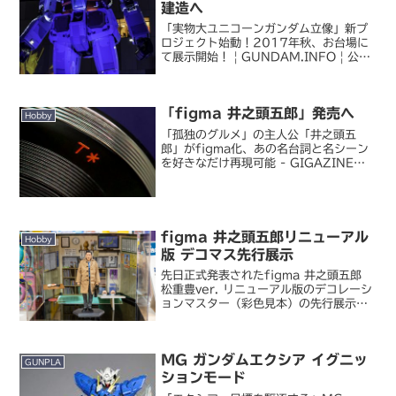
建造へ
「実物大ユニコーンガンダム立像」新プ
ロジェクト始動！2017年秋、お台場に
て展示開始！ | GUNDAM.INFO | 公式
ガンダム情報ポータルサイト本日をもっ
てお台場ダイバーシティ東京に展示され
ていた 1/1 ガンダム立像の公開が終了
「figma 井之頭五郎」発売へ
した...
Hobby
「孤独のグルメ」の主人公「井之頭五
郎」がfigma化、あの名台詞と名シーン
を好きなだけ再現可能 - GIGAZINE日
曜日に幕張メッセで開催されたワンダー
フェスティバルにて、マックスファクト
リーから「figma 井之頭五郎」が発売さ
れること...
figma 井之頭五郎リニューアル
Hobby
版 デコマス先行展示
先日正式発表されたfigma 井之頭五郎
松重豊ver. リニューアル版のデコレーシ
ョンマスター（彩色見本）の先行展示が
始まったということで見に行ってきまし
た。figma 井之頭五郎 松重 豊ver. リニ
ューアル版 懐かしの定食屋セット一...
MG ガンダムエクシア イグニッ
GUNPLA
ションモード