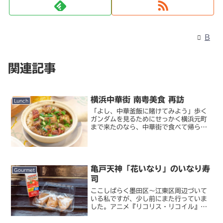
B
関連記事
横浜中華街 南粤美食 再訪
Lunch
「よし、中華釜飯に賭けてみよう」歩く
ガンダムを見るためにせっかく横浜元町
まで来たのなら、中華街で食べて帰らな
ければ損というもの。山下公園にガンダ
ムを誘致した横浜市の思う壺という感じ
ではあるけど、ここはあえて乗っかって
やろうじゃありませんか。...
亀戸天神「花いなり」のいなり寿
Gourmet
司
ここしばらく墨田区～江東区周辺づいて
いる私ですが、少し前にまた行っていま
した。アニメ『リコリス・リコイル』の
スピンオフ小説『リコリス・リコイル
Ordinary days』を読んで以来、この界