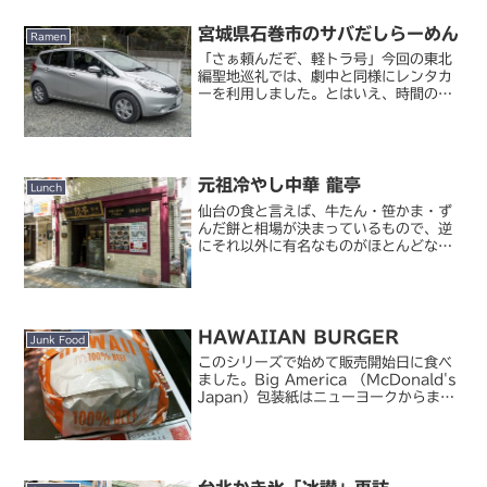
隈の喫茶店を巡るのが楽しい。小説の中
宮城県石巻市のサバだしらーめん
で実在するお...
Ramen
「さぁ頼んだぞ、軽トラ号」今回の東北
編聖地巡礼では、劇中と同様にレンタカ
ーを利用しました。とはいえ、時間の都
合でドラマのように石巻でレンタカーを
手配していては周り切れなさそうだった
ため、仙台のレンタカー店で借りてクル
マで巡りました。ただ、仙...
元祖冷やし中華 龍亭
Lunch
仙台の食と言えば、牛たん・笹かま・ず
んだ餅と相場が決まっているもので、逆
にそれ以外に有名なものがほとんどな
い、と言っても過言ではないと思いま
す。でも個人的には旅の醍醐味はその土
地の名物を味わってこそと思っているの
で、ここは外せない。ちょっと...
HAWAIIAN BURGER
Junk Food
このシリーズで始めて販売開始日に食べ
ました。Big America （McDonald's
Japan）包装紙はニューヨークからまた
変わって、テキサスと同様のデザインに
戻りました。相変わらず広告写真と見栄
えが全然違うんですが・・・そろそろ ...