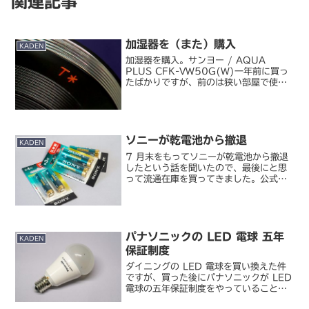
関連記事
加湿器を（また）購入
KADEN
加湿器を購入。サンヨー / AQUA
PLUS CFK-VW50G(W)一年前に買っ
たばかりですが、前のは狭い部屋で使っ
ていたのが災いして、棚から落ちてきた
リモコンの直撃を喰らって買って一ヶ月
くらいで故障(;´Д｀)ヾ。修理に出そう
としたん...
ソニーが乾電池から撤退
KADEN
7 月末をもってソニーが乾電池から撤退
したという話を聞いたので、最後にと思
って流通在庫を買ってきました。公式サ
イトを見ると全製品きれいに「生産完
了」と明記されていて、本当に終わって
しまったことが分かります。二年前に二
次電池とボタン／コイン電...
パナソニックの LED 電球 五年
KADEN
保証制度
ダイニングの LED 電球を買い換えた件
ですが、買った後にパナソニックが LED
電球の五年保証制度をやっていることに
気づきました。LED電球 保証制度 | 住ま