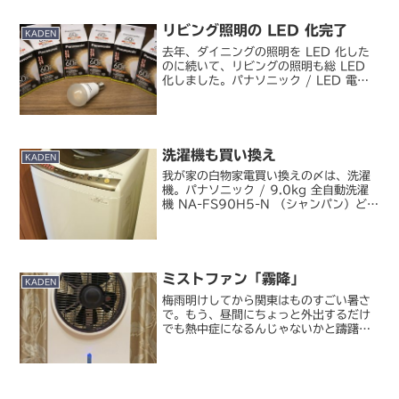
いの設備と建材 | Panasonic知ってたら
わざわざ買わなかったのに......
リビング照明の LED 化完了
KADEN
去年、ダイニングの照明を LED 化した
のに続いて、リビングの照明も総 LED
化しました。パナソニック / LED 電球
LDA8L-G-E17/Z60/S/W引っ越して
以来使っていたネオボール Z（電球型蛍
光灯）のストックがついに切れた...
洗濯機も買い換え
KADEN
我が家の白物家電買い換えの〆は、洗濯
機。パナソニック / 9.0kg 全自動洗濯
機 NA-FS90H5-N （シャンパン）どー
ん。今まで使っていた東芝の洗濯機がこ
こ 1～2 年、洗濯中に止まってしまうと
いうトラブルが発生するようになってき
た...
ミストファン「霧降」
KADEN
梅雨明けしてから関東はものすごい暑さ
で。もう、昼間にちょっと外出するだけ
でも熱中症になるんじゃないかと躊躇し
てしまうほどの気候です。そんな暑さを
和らげるために、気休めかもと思いつつ
こんなものを買ってみました。TMY / ミ
ストファン 霧降 ...