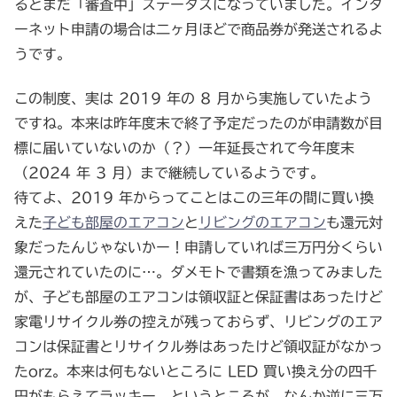
るとまだ「審査中」ステータスになっていました。インタ
ーネット申請の場合は二ヶ月ほどで商品券が発送されるよ
うです。
この制度、実は 2019 年の 8 月から実施していたよう
ですね。本来は昨年度末で終了予定だったのが申請数が目
標に届いていないのか（？）一年延長されて今年度末
（2024 年 3 月）まで継続しているようです。
待てよ、2019 年からってことはこの三年の間に買い換
えた
子ども部屋のエアコン
と
リビングのエアコン
も還元対
象だったんじゃないかー！申請していれば三万円分くらい
還元されていたのに…。ダメモトで書類を漁ってみました
が、子ども部屋のエアコンは領収証と保証書はあったけど
家電リサイクル券の控えが残っておらず、リビングのエア
コンは保証書とリサイクル券はあったけど領収証がなかっ
たorz。本来は何もないところに LED 買い換え分の四千
円がもらえてラッキー、というところが、なんか逆に三万