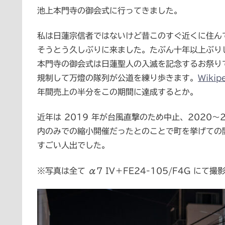
池上本門寺の御会式に行ってきました。
私は日蓮宗信者ではないけど昔このすぐ近くに住ん
そうとう久しぶりに来ました。たぶん十年以上ぶり
本門寺の御会式は日蓮聖人の入滅を記念するお祭りで、
規制して万燈の隊列が公道を練り歩きます。
Wiki
年間売上の半分をこの期間に達成するとか。
近年は 2019 年が台風直撃のため中止、2020～2
内のみでの縮小開催だったとのことで町を挙げての
すごい人出でした。
※写真は全て α7 IV＋FE24-105/F4G にて撮