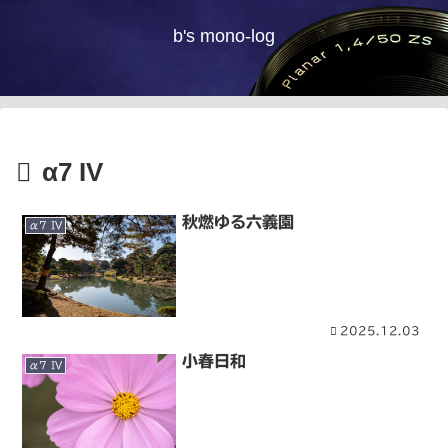
b's mono-log
α7 IV
秋燃ゆる六義園
α7 IV
2025.12.03
小春日和
α7 IV