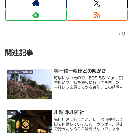
B
関連記事
梅一輪一輪ほどの暖かさ
EOS 5D Mark III
時季になったので、EOS 5D Mark III
を担いで、梅を撮りに行ってきました。
一眼レフを買ってから毎年、この時季に
なると必ず行っている梅園へ。桜と違っ
て、梅は樹の下でどんちゃんやる人がま
ずいなくて、ゆったり愛でて写真に収め
ることがで...
川越 氷川神社
α7C
先日川越に行ったときに、氷川神社まで
脚を伸ばしていました。やっぱり川越ま
で行ったならここは外せないでしょう。