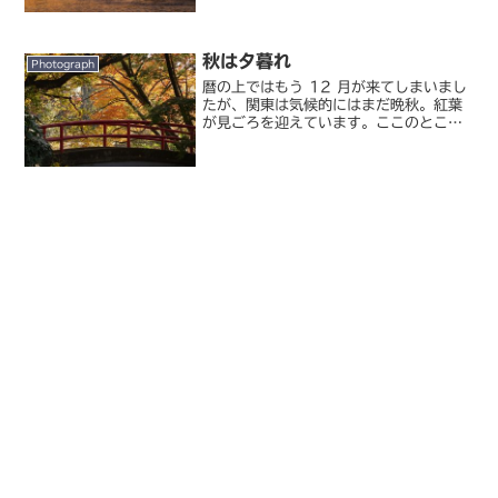
と言った舌の根も乾かぬうちに α7 II を
買ってしまったり、シグマ MC-11 のせ
いで 5...
秋は夕暮れ
Photograph
暦の上ではもう 12 月が来てしまいまし
たが、関東は気候的にはまだ晩秋。紅葉
が見ごろを迎えています。ここのところ
週末は快晴続きで、紅葉狩りには最適で
したね。2013 年が残り 1 ヶ月を切っ
ていることは、とりあえず気にしないこ
とにしようと思...