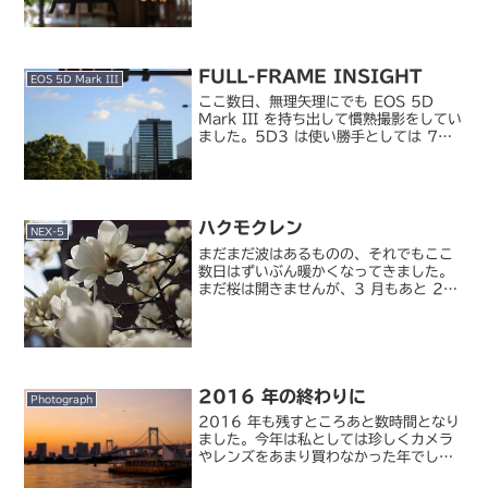
蔵造りの街並みから徒歩 15 分ほどの距
離。この季節ならまだ歩くのも苦になら
ないけど、夏場はバスに乗りたい距離。
規模が大きいわけでは...
FULL-FRAME INSIGHT
EOS 5D Mark III
ここ数日、無理矢理にでも EOS 5D
Mark III を持ち出して慣熟撮影をしてい
ました。5D3 は使い勝手としては 7D
とほぼ変わらないため、すんなりと使い
始めることができました。でも、フルサ
イズのファインダの見え方は APS-C ...
ハクモクレン
NEX-5
まだまだ波はあるものの、それでもここ
数日はずいぶん暖かくなってきました。
まだ桜は開きませんが、3 月もあと 2
日、本格的な春はもうすぐそこまで来て
いますね。この暖かさが少しでも、被災
地にも届いていますように。
2016 年の終わりに
Photograph
2016 年も残すところあと数時間となり
ました。今年は私としては珍しくカメラ
やレンズをあまり買わなかった年でし
た。とはいえ「今年はカメラ買わない」