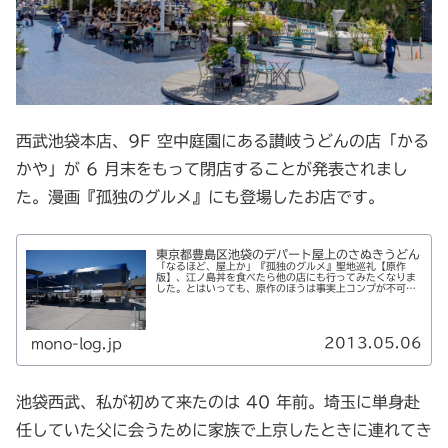
西武池袋本店、9F 空中庭園にある讃岐うどんの店「かる
かや」が 6 月末をもって閉店することが発表されまし
た。漫画『孤独のグルメ』にも登場したお店です。
東京都豊島区池袋のデパート屋上のさぬきうどん
「なるほど、屋上か」『孤独のグルメ』聖地巡礼【原作
版】、江ノ島丼を食べたら他の店にも行ってみたくなりま
した。とはいっても、原作のほうは事実上コンプが不可な
ので、行ける範囲内で。ちなみに、作中のモデル店が現存
していた数年前に聖地巡礼をコンプさ...
2013.05.06
mono-log.jp
池袋西武、私が初めて来たのは 40 年前。埼玉に単身赴
任していた父に会うために家族で上京したときに連れてき