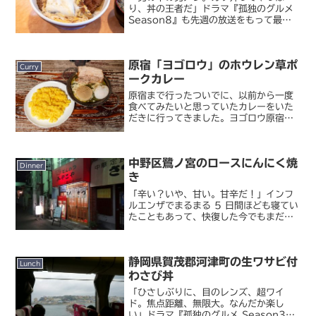
り、丼の王者だ」ドラマ『孤独のグルメ
Season8』も先週の放送をもって最終
回を迎えました。とはいえ今年はこのま
ま大晦日スペシャルを控えてはいます
が、それでもレギュラーシーズンとして
原宿「ヨゴロウ」のホウレン草ポ
はいったん終了なわけで...
Curry
ークカレー
原宿まで行ったついでに、以前から一度
食べてみたいと思っていたカレーをいた
だきに行ってきました。ヨゴロウ原宿と
いっても千駄ヶ谷方面に十分あまり歩
く、あまりアクセスの良くない立地。す
ぐ近くにはチーズキーマカレーの
中野区鷺ノ宮のロースにんにく焼
MOKUBAZA もあったりし...
Dinner
き
「辛い？いや、甘い。甘辛だ！」インフ
ルエンザでまるまる 5 日間ほども寝てい
たこともあって、快復した今でもまだ体
力が戻ってきていない感があり、ちょっ
と疲れやすいんですよね。食事もしばら
くおかゆとかうどんとかいった炭水化物
静岡県賀茂郡河津町の生ワサビ付
生活が続いていたので...
Lunch
わさび丼
「ひさしぶりに、目のレンズ、超ワイ
ド。焦点距離、無限大。なんだか楽し
い」ドラマ『孤独のグルメ Season3』