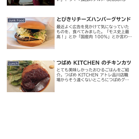
聖地巡礼、今回は旅情回。第 3 話の舞台
となった、静岡県賀茂郡河津町を訪れて
みました。ドラマで放送されたときから
とびきりチーズハンバーグサンド
来る機会をずっと狙...
Junk Food
最近よく広告を見かけて気になっていた
ものを、食べてみました。「モス史上最
高！」とか「国産肉 100%」とか言われ
ると、つい試してみたくなるもので。モ
スバーガー / とびきりチーズハンバーグ
サンドイメージ的に、クォーターパウン
ダーを意識してる...
つばめ KITCHEN のチキンカツ
Lunch
とても美味しかったおひるごはんをご紹
介。つばめ KITCHEN アトレ品川店職
場からそう遠くないところにつばめグリ
ルがあって、ごくたまにランチに行くん
ですが、ここはその姉妹店にあたる「つ
ばめ KITCHEN」。つばめグリルとの位
置づけの違い...