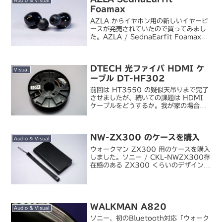
Audio & Visual
Foamax
AZLA からイヤホン用の新しいイヤーピ
ースが発売されていたので買ってみまし
た。AZLA / SednaEarfit Foamax
（ML）AZLA としては初（？）のフォ
ームタイプイヤーピース。イヤホン側に
ワックスガード（耳垢フィルター）...
DTECH 光ファイバ HDMI ケ
Visual
ーブル DT-HF302
前回は HT3550 の疑似天吊りまで完了
させましたが、続いての課題は HDMI
ケーブルをどうするか。我が家の場合、
スクリーン横に置いた AV アンプからプ
ロジェクタまで引き回すとすると約
12m のケーブルが必要になります。今
NW-ZX300 のケースを購入
まで使って...
Audio & Visual
ウォークマン ZX300 用のケースを購入
しました。ソニー / CKL-NWZX300存
在感のある ZX300 くらいのデザインに
なるとシリコンやポリカーボネートの安
っぽいケースをつけるのは失礼な気がし
て、私にしては珍しくレザー製のフリッ
プ...
WALKMAN A820
Audio & Visual
ソニー、初のBluetooth対応「ウォーク