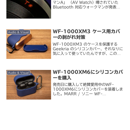
マンA」 （AV Watch）噂されていた
Bluetooth 対応ウォークマンが発表
に。ワンセグ対応の A910 系のデザイ
ンからワンセグをとって Bluetooth を
搭載したような製品です。...
WF-1000XM3 ケース用カバ
Audio & Visual
ーの剥がれ対策
WF-1000XM3 のケースを保護する
Geekria のシリコンカバー、それなりに
気に入って使っていたんですが、この一
週間のうちに二度ほど蓋側のカバーが外
れるという事故が発生しました。といっ
ても何もしていないのに外れたわけでは
WF-1000XM6にシリコンカバ
ないんです...
Audio & Visual
ーを購入
発売日に購入して絶賛愛用中のWF-
1000XM6にシリコンカバーを装着しま
した。MARR / ソニー WF-
1000XM6用シリコンカバー （青）本
当はエレコムから出ているカバーを買お
うと思っていたのですが出荷数が少ない
のか全然手に入りませ...