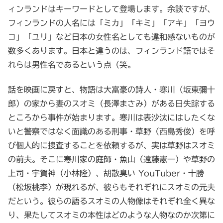
ィンランドはキーワードとして登場します。余談ですが、
フィンランドの人名には「ミカ」「キミ」「アキ」「ヨウ
コ」「ユリ」など日本の女性名としても違和感ないものが
数多くあります。日本と違うのは、フィンランド語ではそ
れらは男性名であるという点（笑。
話を映画に戻すと、物語は大富豪の詩人・寒川（坂東彌十
郎）の家から妻のスオミ（長澤まさみ）がある日失踪する
ところから事件が始まります。寒川は表沙汰にはしたくな
いと警察ではなく面識のある刑事・草野（西島秀俊）を呼
び個人的に捜査することを依頼するが、実は草野はスオミ
の前夫。そこに寒川家の庭師・魚山（遠藤憲一）や草野の
上司・宇賀神（小林隆）、胡散臭い YouTuber・十勝
（松坂桃李）が現れるが、彼らもそれぞれにスオミの元夫
だという。彼らの語るスオミの人物像はそれぞれ全く異な
り、果たしてスオミの本性はどのような人物なのか次第に