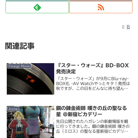
B
関連記事
『スター・ウォーズ』BD-BOX
Foreign Movie
発売決定
「スター・ウォーズ」が9月にBlu-ray-
BOX化 -AV Watchやっとキタ！発売は
秋ですが、この日をどんなに待ち望んだ
ことか。購入はもちろんコンプリート
BOX 一択でしょう。ただ、気になるの
は EP6 のラストシーン。WOWOW ...
鋼の錬金術師 嘆きの丘の聖なる
Anime
星 @新宿ピカデリー
先日公開されたハガレンの新劇場版を観
に行ってきました。鋼の錬金術師 嘆きの
丘（ミロス）の聖なる星新宿ピカデリー
ではアルフォンスの実寸大フィギュアと