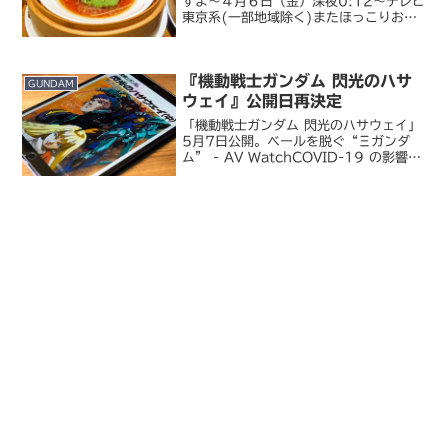
すよ〜４月６日（金）深夜0:12〜テレビ
東京系(一部地域除く)またほっこりおい
しい時間をみなさんと一緒に過ごせます
こと、孤独のグルメ一同とても楽しみに
しております。 pic.twitter.com/Z...
『機動戦士ガンダム 閃光のハサ
GUNDAM
ウェイ』公開日再決定
「機動戦士ガンダム 閃光のハサウェイ」
5月7日公開。ベールを脱ぐ“Ξガンダ
ム” - AV WatchCOVID-19 の影響を
受けて延期されていた『閃光のハサウェ
イ』の公開日が改めて発表されました。
2021 年 5 月 7 日（金）、今から...