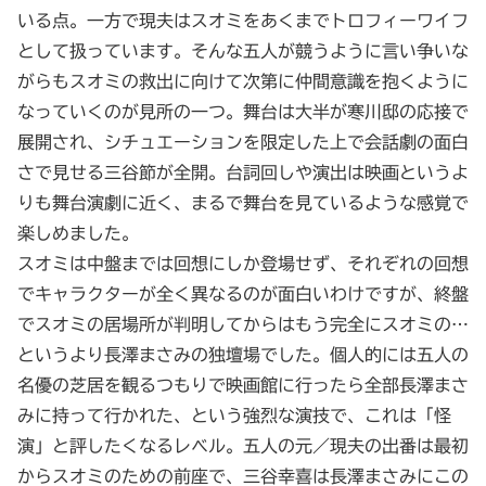
いる点。一方で現夫はスオミをあくまでトロフィーワイフ
として扱っています。そんな五人が競うように言い争いな
がらもスオミの救出に向けて次第に仲間意識を抱くように
なっていくのが見所の一つ。舞台は大半が寒川邸の応接で
展開され、シチュエーションを限定した上で会話劇の面白
さで見せる三谷節が全開。台詞回しや演出は映画というよ
りも舞台演劇に近く、まるで舞台を見ているような感覚で
楽しめました。
スオミは中盤までは回想にしか登場せず、それぞれの回想
でキャラクターが全く異なるのが面白いわけですが、終盤
でスオミの居場所が判明してからはもう完全にスオミの…
というより長澤まさみの独壇場でした。個人的には五人の
名優の芝居を観るつもりで映画館に行ったら全部長澤まさ
みに持って行かれた、という強烈な演技で、これは「怪
演」と評したくなるレベル。五人の元／現夫の出番は最初
からスオミのための前座で、三谷幸喜は長澤まさみにこの