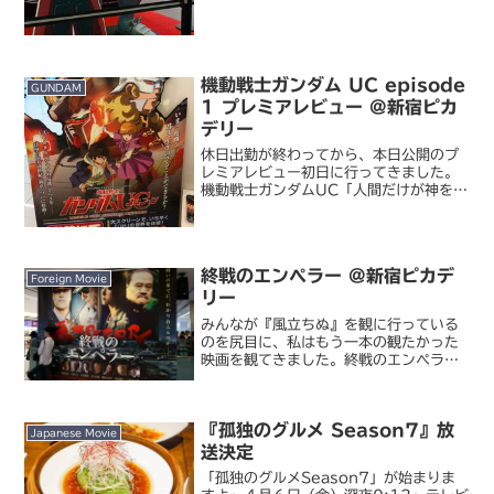
主要キャラクターのパネルが展示される
など、イチ押しであることが伝わってき
ました。あと、お客さん...
機動戦士ガンダム UC episode
GUNDAM
1 プレミアレビュー @新宿ピカ
デリー
休日出勤が終わってから、本日公開のプ
レミアレビュー初日に行ってきました。
機動戦士ガンダムUC「人間だけが神を持
つ。可能性という名の内なる神を」この
言葉、私の信条に通じるところがあっ
て、好きなんですよね。福井晴敏の原作
小説が良くて、アニメ化発...
終戦のエンペラー @新宿ピカデ
Foreign Movie
リー
みんなが『風立ちぬ』を観に行っている
のを尻目に、私はもう一本の観たかった
映画を観てきました。終戦のエンペラー
太平洋戦争の終結後、GHQ の統治下で
「天皇の戦争責任を問うか否か」を判断
するための証拠集めに奔走した米軍将校
『孤独のグルメ Season7』放
と、それに関わった人々...
Japanese Movie
送決定
「孤独のグルメSeason7」が始まりま