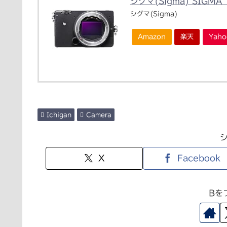
シグマ(Sigma) SIG
シグマ(Sigma)
Amazon
楽天
Yah
Ichigan
Camera
X
Facebook
Bを