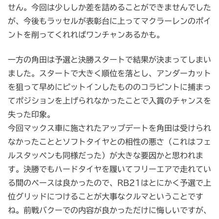
せん。今回は少ししか差を詰めることができませんでした
が、今後もラッセルが表彰台に上ってマクラーレンのポイ
ントを削ってくれればワンチャンあるかも。
一方の角田は予選と決勝スタートで結果が決まってしまい
ました。スタートで大きく順位を落とし、アンダーカット
を狙って早めにピットインしたもののコラピントに捕まっ
てポジションを上げられなかったことで入賞のチャンスを
失った印象。
今回マックス車に施されたアップデートを角田は受けられ
なかったこととソフトタイヤとの相性の悪さ（これはフェ
ルスタッペンも同様だった）が大きな要因かと思われま
す。決勝でもハードタイヤを履いてフリーエアで走れてい
る間のペースは良かったので、RB21はとにかく予選で上
位グリッドにつけることが大事なクルマということです
ね。前戦バクーでの内容が良かっただけに悔しいですが、