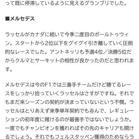
って既に停滞しているように見えるグランプリでした。
■メルセデス
ラッセルがカナダに続いて今季二度目のポールトゥウィ
ン。スタートから2位以下をグイグイ引き離していく圧倒
的なレースでした。アントネッリも予選4位／決勝5位だ
からクルマとサーキットの相性が良かったのだと思われま
す。
メルセデスは今のF1では三番手チームだけど勝てるレー
スをしっかり拾っていくラッセルはさすがですね。それで
もまだ来シーズンの契約が決まっていないという不憫。ラ
ッセルはとりあえず来季単年契約でも吞んで、レギュレー
ションの初年度に賭けるのが最善手ではないでしょうか。
一度でもチャンピオンを獲れればその先のキャリアも開け
るでしょう。それでもフェルスタッペン獲得のためならラ