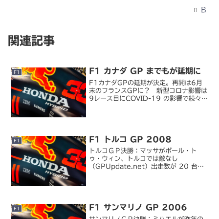
B
関連記事
F1 カナダ GP までもが延期に
F1
F1カナダGPの延期が決定。再開は6月
末のフランスGPに？ 新型コロナ影響は
9レース目にCOVID-19 の影響で続々と
レース延期が決まっている今シーズンの
F1 は、ついに 6 月の第 9 戦カナダ
GP までもが延期を発表。これで再開
は...
F1 トルコ GP 2008
F1
トルコＧＰ決勝：マッサがポール・ト
ゥ・ウィン、トルコでは敵なし
（GPUpdate.net）出走数が 20 台に
減って、少し寂しくなったヨーロッパラ
ウンド（？）2 戦目は「トルコマイスタ
ー」F. マッサが 3 年連続のポールトゥ
ウィン。途中...
F1 サンマリノ GP 2006
F1