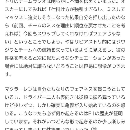
トリのチームラジオは明らかに不満を伝えていました。オ
スカーにしてみれば「仕掛け方が強引すぎるし、ミスして
マックスに追突しそうになった結果自分を押し出したのな
ら（前回、チームのミスを理由に順位を戻させたことを考
えれば）今回もスワップしてくれなければフェアじゃな
い」というところでしょう。やはりピアストリ的にはジワ
ジワとチームへの信頼を失っているように見えるし、彼の
性格を考えると次に似たようなシチュエーションがあった
場合には絶対に譲らないだろうことは容易に想像がつきま
す。
マクラーレンは自分たちなりのフェアネスを貫こうとして
いるし、ドライバー二人も表向きは従順に振る舞っている
けど少しずつ、しかし確実に亀裂が入り始めているのを感
じる。こうなったら必ず何か起きるのはF1の歴史が証明
しています。それがいつどんな形で起きるのか少し楽しみ
に思ってしまう私は性格悪いでしょうか（笑。