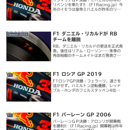
サンマリノＧＰ決勝：ミハエルが昨年の
リベンジを果たす!! （F1Racing.jp）今
年のイモラは皇帝ミハエルが昨年のリベ
ンジを果たし、ポール・トゥ・フィニッ
シュ。予選から別次元の速さを見せつ
け、12 年前にセナが最後の PP を得た
このイ...
F1 ダニエル・リカルドが RB
Season 2024
チームを離脱
RB、ダニエル・リカルドの更迭を正式発
表。後任はリアム・ローソン……来季の
角田裕毅のチームメイトはまだ発表され
ずダニエル・リカルドの RB チーム離脱
が正式発表されました。先日のシンガポ
ール GP ではもう F1 全体が「そういう
F1 ロシア GP 2019
空気」で、...
F1
F1ロシアGP決勝：フェラーリ、速さを
活かせず。ハミルトン逆転優勝、レッド
ブル・ホンダのフェルスタッペン4位夏
休み明けからのフェラーリ三連勝をふま
えてのロシア GP。今回も予選から決勝
序盤まではフェラーリが席巻したもの
の、お家騒動からの自滅...
F1 バーレーン GP 2006
F1
バーレーンＧＰ決勝：アロンソが開幕戦
を勝利!! （F1Racing.jp）開幕戦は昨年