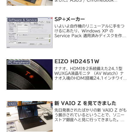
ました。ASUS / Chromebook
Detachable CM3ハードウェアデザイ
ンは Surface にかなり寄せてきていま
す。Chromebook コーナ...
SP+メーカー
Software & Service
いよいよ自作機のリニューアルに手をつ
けるにあたり、Windows XP の
Service Pack 適用済みディスクを作
成。【今日のお気に入り】インストール
CDをSP適用済みに「SP+メーカー」
v0.15 （窓の杜）定番のツールではあり
ま...
EIZO HD2451W
PC Peripheral
ナナオ、HDMIを2系統備えた24.1型
WUXGA液晶モニタ （AV Watch）ナ
ナオ入魂のHDMI搭載24.1インチワイド
液晶――写真で見る「FlexScan
HD2451W」 （ITmedia）ナナオの新
型 24inch WXGA 液...
新 VAIO Z を見てきました
VAIO
先日発表されたばかりの新 VAIO Z がも
う展示されているということで、ソニー
ストア銀座へと見に行ってきました。
VAIO / VAIO Z VJZ1411VAIO Z と
いってもスタイルは 14inch サイズの標