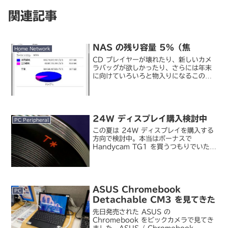
関連記事
NAS の残り容量 5%（焦
Home Network
CD プレイヤーが壊れたり、新しいカメ
ラバッグが欲しかったり、さらには年末
に向けていろいろと物入りになるこの時
期ですが、こんなタイミングで NAS の
空き容量が逼迫してきました。3 年前に
購入した、バッファローの LS-
WX2.0TL/R1...
24W ディスプレイ購入検討中
PC Peripheral
この夏は 24W ディスプレイを購入する
方向で検討中。本当はボーナスで
Handycam TG1 を買うつもりでいたん
だけど、HC1 持ってるでしょってこと
で我が家の稟議が下りず（ぉ。PC のデ
ィスプレイは以前から DVI が映らずどう
しよ...
ASUS Chromebook
PC
Detachable CM3 を見てきた
先日発売された ASUS の
Chromebook をビックカメラで見てき