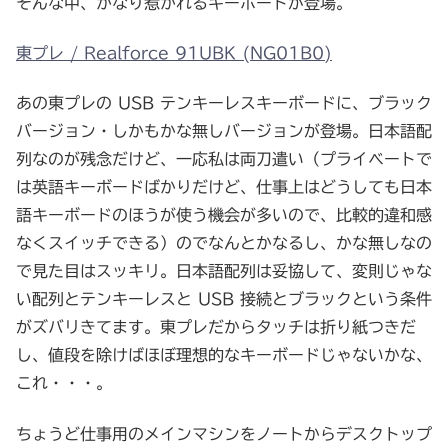
そんな中、かなり惹かれるキーボードが登場。
東プレ / Realforce 91UBK (NG01B0)
あの東プレの USB テンキーレスキーボードに、ブラック
バージョン・しかもかな無しバージョンが登場。日本語配
列なのが残念だけど、一応私は両刀遣い（プライベートで
は英語キーボードばかりだけど、仕事上はどうしても日本
語キーボードのほうが使う機会が多いので、比較的違和感
なくスイッチできる）のでなんとかなるし、かな無しなの
で見た目はスッキリ。日本語配列は妥協して、変則じゃな
い配列とテンキーレスと USB 接続とブラックという条件
がズバリきてます。東プレだからタッチは折り紙つきだ
し、値段を除けばほぼ理想的なキーボードじゃないかな、
これ・・・。
ちょうど仕事用のメインマシンをノートからデスクトップ