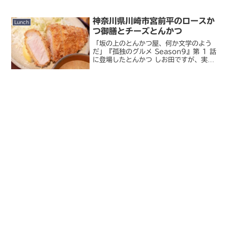
(^^;;インデアンカレー阪急梅田駅の地下
街にあるカレー店。梅...
神奈川県川崎市宮前平のロースか
Lunch
つ御膳とチーズとんかつ
「坂の上のとんかつ屋、何か文学のよう
だ」『孤独のグルメ Season9』第 1 話
に登場したとんかつ しお田ですが、実は
昨日の巡礼レポートに書いた以外にも食
べに行っていました。目的はもちろん、
この店のヒレとロースの両制覇。このう
まいとんかつ...