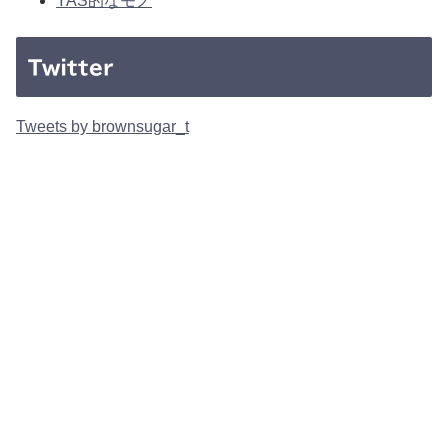
YAS的なモノ
Twitter
Tweets by brownsugar_t