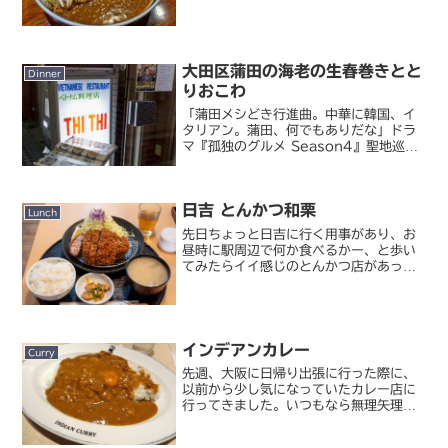
去年初めて訪店したら気に入ってしま
い、以来銀座周辺でごはんを食べるとき
には必ず選択肢に入れるようになりまし
た。担々麺（だんだんめん...
大田区蒲田の海老の生春巻きとと
Dinner
りおこわ
「蒲田メシどき行進曲。中華に韓国、イ
タリアン。蒲田、何でもありだな」ドラ
マ『孤独のグルメ Season4』聖地巡
礼、今回は第 11 話の舞台となった蒲田
にやって来ました。個人的に、蒲田は昔
通勤に利用していた駅でもあるので、見
日吉 とんかつ和栗
慣れた街。Sea...
Lunch
先日ちょっと日吉に行く用事があり、お
昼時に駅周辺で何か食べるかー、と歩い
てみたらイイ感じのとんかつ店があった
ので入ってみました。とんかつ和栗日吉
といえば学生街。周辺には他にも飲食店
がたくさんあって下調べせずに来たらち
ょっと迷いました。ここは...
インデアンカレー
Curry
先週、大阪に日帰り出張に行った際に、
以前から少し気になっていたカレー店に
行ってきました。いつもなら無理矢理に
でも時間を作ってお好み焼きを食べて帰
るところですが、たまにはいいでしょ