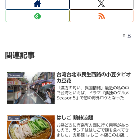
B
関連記事
台湾台北市民生西路の小豆タピオ
Gourmet
カ豆花
「漢方の匂い、異国情緒」最近の私の中
で台湾といえば、ドラマ『孤独のグルメ
Season5』で初の海外ロケとなった台
湾編ですよ。どうやって聖地巡礼しよう
かとずっと考えていたところに、願って
もない台湾出張！これは行くしかない、
はしご 鶏絲涼麺
と思ったら...出...
Ramen
お昼どきに有楽町方面に行く用事があっ
たので、ランチははしごで麺を食べてき
ました。支那麺 はしご 本店このお店、