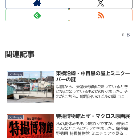
B
関連記事
東横沿線・中目黒の屋上ミニクー
Soliloquy
パーの謎
以前から、東急東横線に乗っているとき
に気になっているものがありました。そ
れがこちら。線路沿いのビルの屋上に赤
いミニクーパーと謎のイラストをあしら
った看板が展示されています。上り列車
に乗っているときに、祐天寺～中目黒の
特撮博物館とザ・マクロス原画展
中間地点で進行方向左手（...
Soliloquy
私の夏休みももう終わりですが、最後に
こんなところに行ってきました。館長庵
野秀明 特撮博物館 ミニチュアで見る昭