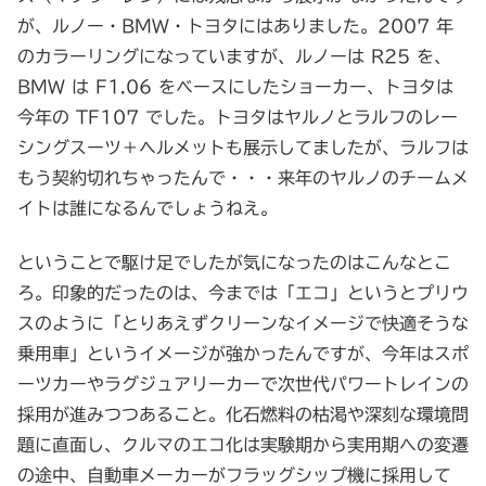
が、ルノー・BMW・トヨタにはありました。2007 年
のカラーリングになっていますが、ルノーは R25 を、
BMW は F1.06 をベースにしたショーカー、トヨタは
今年の TF107 でした。トヨタはヤルノとラルフのレー
シングスーツ＋ヘルメットも展示してましたが、ラルフは
もう契約切れちゃったんで・・・来年のヤルノのチームメ
イトは誰になるんでしょうねえ。
ということで駆け足でしたが気になったのはこんなとこ
ろ。印象的だったのは、今までは「エコ」というとプリウ
スのように「とりあえずクリーンなイメージで快適そうな
乗用車」というイメージが強かったんですが、今年はスポ
ーツカーやラグジュアリーカーで次世代パワートレインの
採用が進みつつあること。化石燃料の枯渇や深刻な環境問
題に直面し、クルマのエコ化は実験期から実用期への変遷
の途中、自動車メーカーがフラッグシップ機に採用して