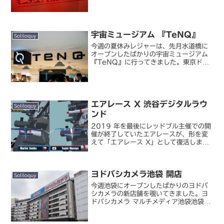
和平成の技『エヴァ』の庵野秀明監督が
館長を務める期間限定企画の「特撮博物
館」です。私は特撮にはさほど興味がな
いのですが（実家では当...
宇宙ミュージアム 『TeNQ』
Soliloquy
今週の夏休みレジャーは、先月水道橋に
オープンしたばかりの宇宙ミュージアム
『TeNQ』に行ってきました。東京ドー
ムシティ｜宇宙ミュージアム
『TeNQ（テンキュー）』本当は先週の
ムーミンカフェとまとめて行くつもりだ
ったのが、チケットが取れなかっ...
エアレース X 渋谷デジタルラウ
Soliloquy
ンド
2019 年を最後にレッドブル主催での開
催が終了していたエアレースが、形を変
えて「エアレース X」として復活しまし
た。AIR RACE X（エアレース エック
ス）｜時間と空間を超えた5次元モータ
ースポーツ一時はプロモーターを変更し
ヨドバシカメラ池袋 開店
て「Wor...
Soliloquy
今週池袋にオープンしたばかりのヨドバ
シカメラの新店舗を覗いてきました。ヨ
ドバシカメラ マルチメディア池袋池袋西
武の建物の半分に入居する形となった池
ヨド。西武とヨドバシの看板が隣り合っ