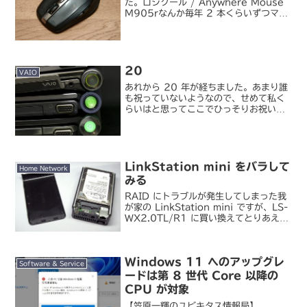
た。ロジクール / Anywhere Mouse
M905rなんか毎年 2 本くらいずつマウ
スを買っているつもりでいたんですが、
振り返ってみると今回は約 1 年半ぶり。
そういえば最近タッチデバイスを使うこ
と...
20
VAIO
あれから 20 年が経ちました。あまり誰
も祝っていないようなので、せめて私く
らいはと思ってここでひっそりお祝いし
ようと思います。
LinkStation mini をバラして
Home Network
みる
RAID にトラブルが発生してしまった我
が家の LinkStation mini ですが、LS-
WX2.0TL/R1 に買い換えてとりあえず
データの待避はできたので、あとはダメ
モトで修復に挑戦してみることにしまし
た。ということで、まずは開腹...
Windows 11 へのアップグレ
Software & Service
ードは第 8 世代 Core 以降の
CPU が対象
【笠原一輝のユビキタス情報局】