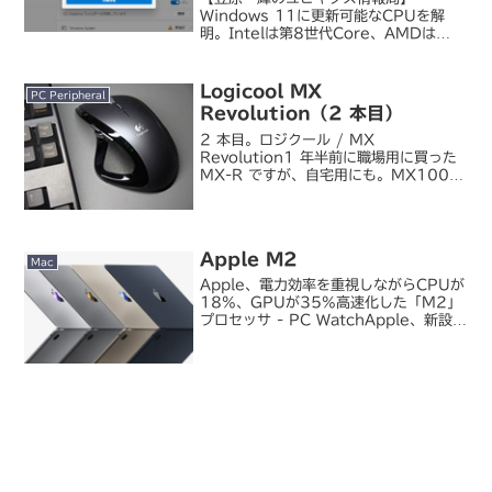
Windows 11に更新可能なCPUを解
明。Intelは第8世代Core、AMDは
Ryzen 2000以降が必要 - PC Watch
正式発表から数日が経ち、既存 PC の
Windows 11 アップグレー...
Logicool MX
PC Peripheral
Revolution（2 本目）
2 本目。ロジクール / MX
Revolution1 年半前に職場用に買った
MX-R ですが、自宅用にも。MX1000
の左クリックの反応が悪くなってから、
遊休になっていた MX610 を引っ張り
出して使ってたんですが、ようやく買い
換え...
Apple M2
Mac
Apple、電力効率を重視しながらCPUが
18%、GPUが35%高速化した「M2」
プロセッサ - PC WatchApple、新設計
の「M2」プロセッサを搭載した
「MacBook Air」と「Pro」 - PC
WatchApple が昨夜...