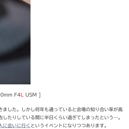
200mm F4
L
USM ]
きました。しかし何年も通っていると会場の知り合い率が高
告したりしている間に半日くらい過ぎてしまったという…。
人に会いに行く
というイベントになりつつあります。