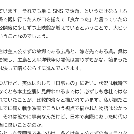
います。それでも単に SNS で話題、というだけなら「ふ
係で観に行った人が口を揃えて「良かった」と言っていたの
公開後に少しずつ上映館が増えているということで、大ヒッ
いうことなのでしょう。
台は主人公すずの故郷である広島と、嫁ぎ先である呉。呉は
を擁し、広島と太平洋戦争の関係は言わずもがな。始まった
は決して暗くならずに進んでいきます。
つだけど、実体はむしろ「日常もの」に近い。状況は戦時下
なくとも本土空襲に見舞われるまでは）必ずしも悲壮ではな
れていたことが、比較的淡々と描かれています。私が観たこ
までに観た戦争映画でこういう視点で描かれた物語はなかっ
、それは確かに事実なんだけど、日本で実際にあった時代の
当に良いことなのか。
んとした雰囲気で進むのは、多くは主人公すずのキャラクタ