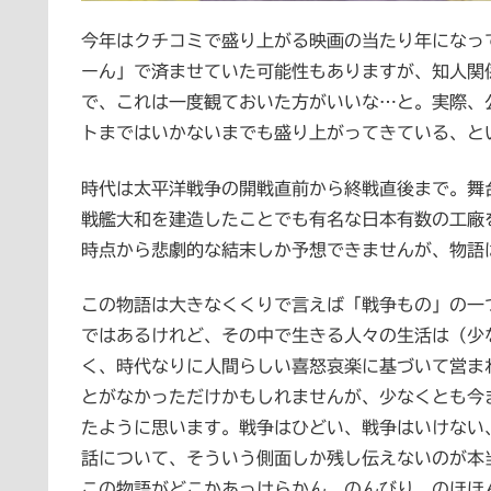
今年はクチコミで盛り上がる映画の当たり年になって
ーん」で済ませていた可能性もありますが、知人関
で、これは一度観ておいた方がいいな…と。実際、
トまではいかないまでも盛り上がってきている、と
時代は太平洋戦争の開戦直前から終戦直後まで。舞
戦艦大和を建造したことでも有名な日本有数の工廠
時点から悲劇的な結末しか予想できませんが、物語
この物語は大きなくくりで言えば「戦争もの」の一
ではあるけれど、その中で生きる人々の生活は（少
く、時代なりに人間らしい喜怒哀楽に基づいて営ま
とがなかっただけかもしれませんが、少なくとも今
たように思います。戦争はひどい、戦争はいけない
話について、そういう側面しか残し伝えないのが本
この物語がどこかあっけらかん、のんびり、のほほ