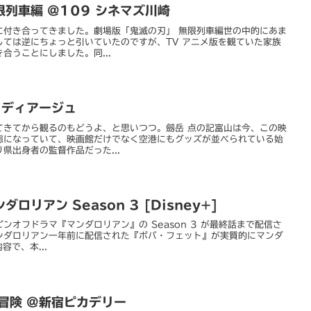
列車編 @109 シネマズ川崎
に付き合ってきました。劇場版「鬼滅の刃」 無限列車編世の中的にあま
しては逆にちょっと引いていたのですが、TV アニメ版を観ていた家族
合うことにしました。同...
メディアージュ
てきてから観るのもどうよ、と思いつつ。劔岳 点の記富山は今、この映
態になっていて、映画館だけでなく空港にもグッズが並べられている始
県出身者の監督作品だった...
リアン Season 3 [Disney+]
ンオフドラマ『マンダロリアン』の Season 3 が最終話まで配信さ
ンダロリアン一年前に配信された『ボバ・フェット』が実質的にマンダ
内容で、本...
冒険 @新宿ピカデリー