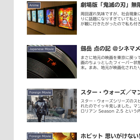
劇場版「鬼滅の刃」無限
Anime
周回遅れ気味ですが、社会現象
りに話題になりすぎていて私と
が観に行きたがったので私も付き
劔岳 点の記 @シネマ
Japanese Movie
まさに地元の映画を東京に戻っ
画のちょっとしたフィーバー状
末。まあ、地元が映画化されたり
スター・ウォーズ／マンダロ
Foreign Movie
スター・ウォーズシリーズのスピ
れたのでイッキ見しました。マ
ロリアン Season 2.5 という
ホビット 思いがけない
Foreign Movie