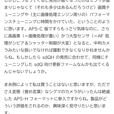
しかしこうなってくると発売が遅くなったのはセンサ歩留
まりじゃなくて（それも多少はあるんだろうけど）画質チ
ューニングや（主に画像処理エンジン周りの）パフォーマ
ンスチューニングに時間をかけていた、ということのよう
に思います。APS-C 版ですらもっさり気味なのに、さら
に高画素（＝画像処理が重い）かつ大型センサ（＝AF 処
理がシビア＆シャッター制御が大変）となると、中判カメ
ラみたいな扱いでなければ撮影できなくなりかねませんか
らね。もしかしたら sdQH の発売に合わせて、同様にチ
ューニングした sdQ 向け更新ファームなんかも出てくる
んじゃないでしょうか。
まあ例によって私は買うことはないと思いますが、ただで
さえ変態（誉め言葉）なシグマのカメラがいったんは絶滅
した APS-H フォーマットに参入ですからね。製品がど
ういう評価をされるのか、興味深く見守りたいと思いま
す。