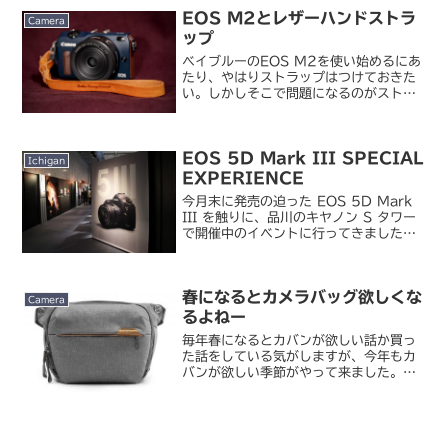
クはそれなりだけど、これによってカメ
EOS M2とレザーハンドストラ
ラを持ち出す機会...
Camera
ップ
ベイブルーのEOS M2を使い始めるにあ
たり、やはりストラップはつけておきた
い。しかしそこで問題になるのがストラ
ップ取付金具です。EOS M2、および初
代EOS Mには独自のストラップ取付金具
が採用されています。この穴が幅も高さ
EOS 5D Mark III SPECIAL
も狭すぎて本...
Ichigan
EXPERIENCE
今月末に発売の迫った EOS 5D Mark
III を触りに、品川のキヤノン S タワー
で開催中のイベントに行ってきました。
特別体験会「EOS 5D Mark III
SPECIAL EXPERIENCE」、全国5都
市で開催 - デジカメ...
春になるとカメラバッグ欲しくな
Camera
るよねー
毎年春になるとカバンが欲しい話か買っ
た話をしている気がしますが、今年もカ
バンが欲しい季節がやって来ました。最
近、私にとっては数年ぶりにカメラバッ
グ欲しい熱が来ています。ここ一年ガッ
ツリした撮影にはあまり出られていない
ので、ミラーレス＋レンズ...