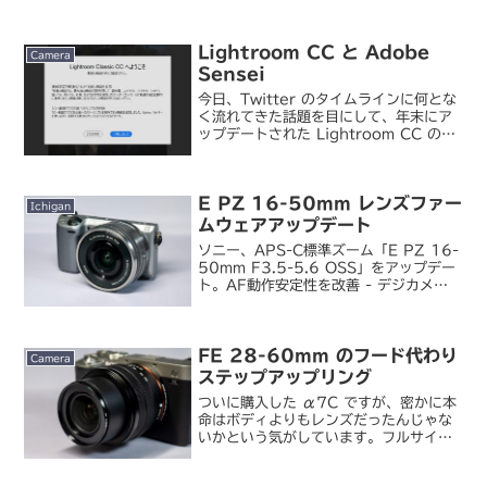
Lightroom CC と Adobe
Camera
Sensei
今日、Twitter のタイムラインに何とな
く流れてきた話題を目にして、年末にア
ップデートされた Lightroom CC の新
機能を見落としていたことに気づきまし
た。"Adobe Sensei"が写真を自動補正
～Adobe、「Light...
E PZ 16-50mm レンズファー
Ichigan
ムウェアアップデート
ソニー、APS-C標準ズーム「E PZ 16-
50mm F3.5-5.6 OSS」をアップデー
ト。AF動作安定性を改善 - デジカメ
WatchAPS-C E マウント用標準ズーム
レンズ PZ 16-50mm のファームウェ
アアップデートが...
FE 28-60mm のフード代わり
Camera
ステップアップリング
ついに購入した α7C ですが、密かに本
命はボディよりもレンズだったんじゃな
いかという気がしています。フルサイズ
E マウント用の標準ズームレンズでは他
社も含めダントツに小さく軽い。スペッ