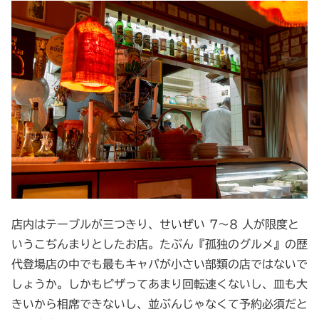
店内はテーブルが三つきり、せいぜい 7～8 人が限度と
いうこぢんまりとしたお店。たぶん『孤独のグルメ』の歴
代登場店の中でも最もキャパが小さい部類の店ではないで
しょうか。しかもピザってあまり回転速くないし、皿も大
きいから相席できないし、並ぶんじゃなくて予約必須だと