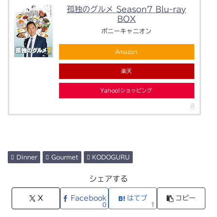
孤独のグルメ Season7 Blu-ray
BOX
ポニーキャニオン
Amazon
楽天
Yahoo!ショッピング
Dinner
Gourmet
KODOGURU
シェアする
X
Facebook
はてブ
コピー
0
1