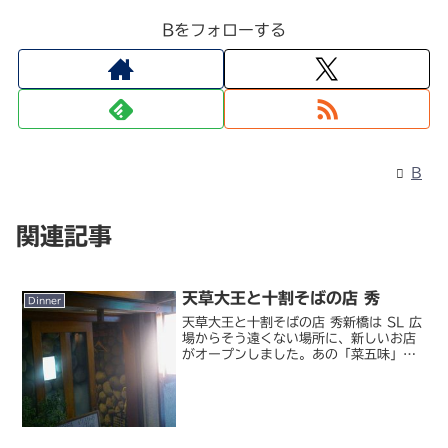
Bをフォローする
B
関連記事
天草大王と十割そばの店 秀
Dinner
天草大王と十割そばの店 秀新橋は SL 広
場からそう遠くない場所に、新しいお店
がオープンしました。あの「菜五味」
「さら」のマスターが、9 ヶ月ぶりに手
がけたお店です。人通り的に厳しかった
今までのお店と比べ、圧倒的にいい立地
（笑。酔っ払いサラ...