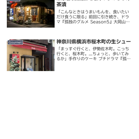
茶漬
「こんなときはうまいもんを、食いたい
だけ食うに限る」前回に引き続き、ドラ
マ『孤独のグルメ Season5』大岡山編
の聖地巡礼です。こないだは九絵定食だ
けで満腹になってしまったので（笑）、
今度は夜に改めて来てみました。放送前
神奈川県横浜市桜木町の生シュー
に二度も聖地巡礼す...
Gourmet
「まっすぐ行くと、伊勢佐木町。こっち
行くと、桜木町。...ちょっと、歩いてみ
るか」手作りのケーキ プチドラマ『孤独
のグルメ Season3』聖地巡礼、今回は
先週放送の第 2 話・甘味パートに登場し
た、桜木町の「プチ」に来てみました。
とはいえ...