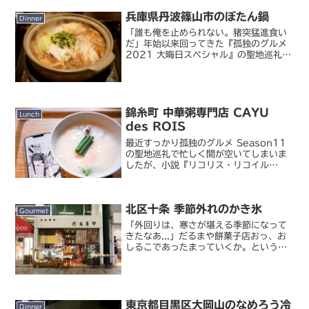
兵庫県丹波篠山市のぼたん鍋
Dinner
「誰も俺を止められない。猪突猛進食い
だ」年始以来回ってきた『孤独のグルメ
2021 大晦日スペシャル』の聖地巡礼も
ついにこれが最後。舞鶴港とれとれセン
ターから伊根舟屋群～天橋立というロケ
地を経て、はるばる丹波篠山まで辿り着
きました。そういえ...
錦糸町 中華粥専門店 CAYU
Lunch
des ROIS
最近すっかり孤独のグルメ Season11
の聖地巡礼で忙しく間が空いてしまいま
したが、小説『リコリス・リコイル
Gluttony days』の聖地巡礼で中華粥を
食べてきた話をします。CAYU des
ROIS（カユ・デ・ロワ）錦糸町駅の西
北区十条 季節外れのかき氷
方...
Gourmet
「外回りは、寒さが堪える季節になって
きたなあ...」だるまや餅菓子店おっ、お
しるこであったまっていくか。というわ
けで今回やってきたのは十条。『孤独の
グルメ Season2』の第 10 話、甘味パ
ートに登場した「だるまや餅菓子店」を
訪れました...
東京都目黒区大岡山のなめろう冷
Dinner