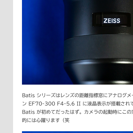
Batis シリーズはレンズの距離指標窓にアナログ
ン EF70-300 F4-5.6 II に液晶表示が
Batis が初めてだったはず。カメラの起動時にこ
的には心躍ります（笑