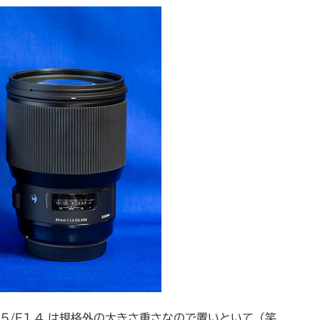
t 85/F1.4 は規格外の大きさ重さなので置いといて（笑、