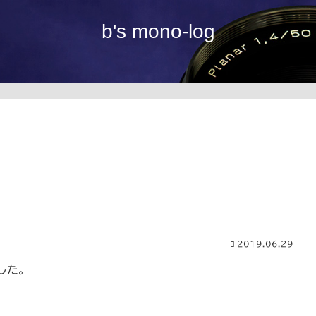
b's mono-log
2019.06.29
した。