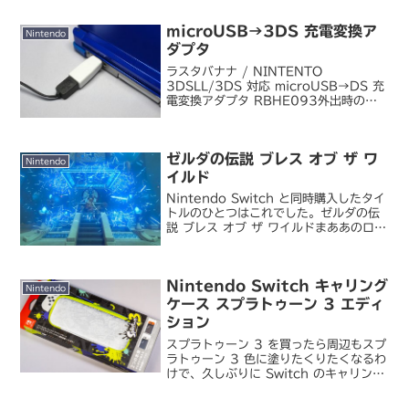
になった時点でオフライン（機内モー
ド）にすればそこからはユーザー認証が
microUSB→3DS 充電変換ア
働かないことが分かり...
Nintendo
ダプタ
ラスタバナナ / NINTENTO
3DSLL/3DS 対応 microUSB→DS 充
電変換アダプタ RBHE093外出時の
3DS 充電用に。以前サイバーガジェット
の巻き取りケーブルも買ったんですが、
やっぱり専用ケーブルを持ち歩くより
ゼルダの伝説 ブレス オブ ザ ワ
も...
Nintendo
イルド
Nintendo Switch と同時購入したタイ
トルのひとつはこれでした。ゼルダの伝
説 ブレス オブ ザ ワイルドまああのロー
ンチタイトルから選ぶとすれば順当にこ
れだろうなあと。これ自体は本来 Wii U
向けに開発されていたものが Sw...
Nintendo Switch キャリング
Nintendo
ケース スプラトゥーン 3 エディ
ション
スプラトゥーン 3 を買ったら周辺もスプ
ラトゥーン 3 色に塗りたくりたくなるわ
けで、久しぶりに Switch のキャリング
ケースを買い換えました。任天堂 /
Nintendo Switch キャリングケース