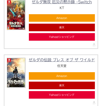
ゼルダ無双 厄災の黙示録 -Switch
KT
Amazon
楽天
Yahoo!ショッピング
ゼルダの伝説 ブレス オブ ザ ワイルド
任天堂
Amazon
楽天
Yahoo!ショッピング