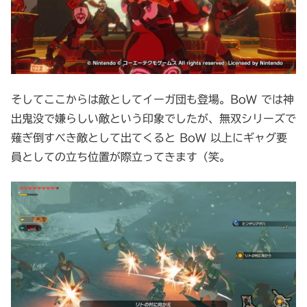
そしてここからは敵としてイーガ団も登場。BoW では神
出鬼没で嫌らしい敵という印象でしたが、無双シリーズで
薙ぎ倒すべき敵として出てくると BoW 以上にギャグ要
員としての立ち位置が際立ってきます（笑。