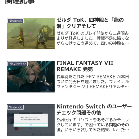
関連記事
ゼルダ ToK、四神殿と「龍の
Nintendo
泪」クリアそして
ゼルダ ToK のプレイ開始から二週間あ
まりが経過しました。睡眠不足に陥りな
がらもけっこう進めて、四つの神殿をひ
ととおりクリア。ゼルダの伝説 ティアー
ズ オブ ザ キングダム四神殿の攻略に際
しては前作『ブレス オブ ザ ワイルド』
FINAL FANTASY VII
で共闘した...
PlayStation
REMAKE 発売
長年待たされた FF7 REMAKE が本日
ついに発売日を迎えました。ファイナル
ファンタジー VII REMAKEリアルタイ
ム世代で当時かなりやりこんだ私として
は当然購入しています。FF7 といえば当
時は初代 PlayStation、セガサ...
Nintendo Switch のユーザー
Nintendo
チェック問題その後
Switch の「ソフトをあそべるかチェッ
クしています」で困っている問題のその
後。いろいろ試してみた結果、いったん
ユーザー認証が通ってプレイ可能な状態