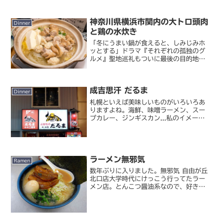
有名店ですね。渋谷食堂は、渋谷警察署
の裏手にありました。人...
神奈川県横浜市関内の大トロ頭肉
Dinner
と鶏の水炊き
「冬にうまい鍋が食えると、しみじみホ
ッとする」ドラマ『それぞれの孤独のグ
ルメ』聖地巡礼もついに最後の目的地と
なりました。今回の聖地は横浜関内、
Season3 に登場したパタンの
成吉思汗 だるま
Dinner
札幌といえば美味しいものがいろいろあ
りますよね。海鮮、味噌ラーメン、スー
プカレー、ジンギスカン...私のイメージ
では、うまいもののバリエーションの広
さでいったら北海道が日本一ではないか
とさえ思っています。が、今まで札幌で
ジンギスカンって食べ...
ラーメン無邪気
Ramen
数年ぶりに入りました。無邪気 自由が丘
北口店大学時代にけっこう行ってたラー
メン店。とんこつ醤油系なので、好き嫌
いは分かれますが私はけっこう好きで
す。角煮ラーメンがおすすめ。ホントに
7～8 年ぶりくらいに来たんじゃないか
なあ。私にとっては懐...