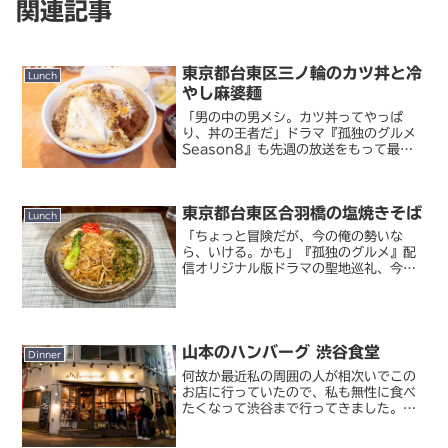
関連記事
東京都台東区三ノ輪のカツ丼と冷
Lunch
やし麻婆麺
「男の中の男メシ。カツ丼ってやっぱ
り、丼の王者だ」ドラマ『孤独のグルメ
Season8』も先週の放送をもって最終
回を迎えました。とはいえ今年はこのま
ま大晦日スペシャルを控えてはいます
が、それでもレギュラーシーズンとして
東京都台東区合羽橋の塩焼きそば
はいったん終了なわけで...
Lunch
「ちょっと冒険だが、今の俺の勢いな
ら、いける。かも」『孤独のグルメ』配
信オリジナル版ドラマの聖地巡礼、今回
は浅草は合羽橋の聖地を攻めてきまし
た。合羽橋といえば食器や調理器具の
街。食べることが好きな輸入雑貨商・井
之頭五郎には似合いの街と言えま...
山本のハンバーグ 渋谷食堂
Dinner
何故か最近私の周囲の人が相次いでこの
お店に行っていたので、私も無性に食べ
たくなって渋谷まで行ってきました。山
本のハンバーグ 渋谷食堂山本のハンバー
グです。都内にも何店舗か支店を構える