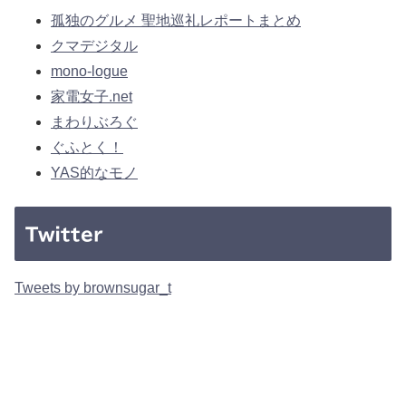
孤独のグルメ 聖地巡礼レポートまとめ
クマデジタル
mono-logue
家電女子.net
まわりぶろぐ
ぐふとく！
YAS的なモノ
Twitter
Tweets by brownsugar_t