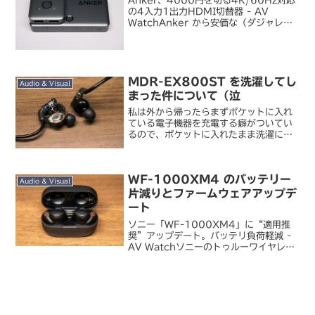
Anker、4000円を切る4K/60Hz対応
の4入力1出力HDMI切替器 - AV
WatchAnker から安価な（ダジャレか
よ）HDMI セレクターが発売されまし
た。4K60p 対応の 4 ポートセレクタ
ー。Amazon で探せば同様...
MDR-EX800ST を洗濯してし
Audio & Visual
まった件について（泣
私は外から帰ったらまずポケットに入れ
ている電子機器を充電する癖がついてい
るので、ポケットに入れたまま洗濯に出
すなんてことはまずしないんですけど
ね。昨夜は珍しく家に帰る前にイヤホン
を外してポロシャツの胸ポケットにしま
WF-1000XM4 のバッテリー
ってしまい、しかも暑くて汗...
Audio & Visual
片減りとファームウェアアップデ
ート
ソニー「WF-1000XM4」に“適用推
奨”アップデート。バッテリ負荷軽減 -
AV Watchソニーのトゥルーワイヤレス
イヤホン WF-1000XM4 に新しいファ
ームウェアが提供開始されました。主な
変更内容は長期利用時のバッテリー容量
減...