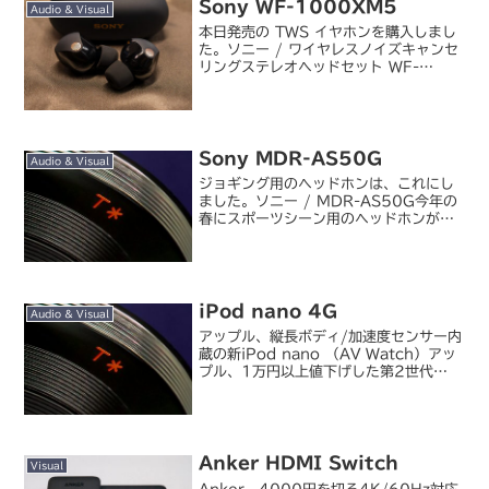
Sony WF-1000XM5
Audio & Visual
本日発売の TWS イヤホンを購入しまし
た。ソニー / ワイヤレスノイズキャンセ
リングステレオヘッドセット WF-
1000XM5 （ブラック）今まで使って
いた WF-1000XM4 のほうはバッテリ
ー片減り問題で新品交換になってからま
だ一年...
Sony MDR-AS50G
Audio & Visual
ジョギング用のヘッドホンは、これにし
ました。ソニー / MDR-AS50G今年の
春にスポーツシーン用のヘッドホンがま
とめて発売されていたようですが、私の
好みはインナーイヤーでネックバンドタ
イプのものだったので、ほぼこれ一択で
した。パッケージ...
iPod nano 4G
Audio & Visual
アップル、縦長ボディ/加速度センサー内
蔵の新iPod nano （AV Watch）アッ
プル、1万円以上値下げした第2世代
iPod touch （AV Watch）アップル、
120GB HDD搭載で29,800円のiPod
classic ...
Anker HDMI Switch
Visual