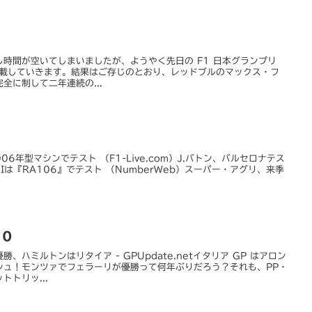
時間が空いてしまいましたが、ようやく先日の F1 日本グランプリ
掲載していきます。結果はご存じのとおり、レッドブルのマックス・フ
全に制して二年連続の...
2006年型マシンでテスト （F1-Live.com）J.バトン、バルセロナテス
RIは『RA106』でテスト （NumberWeb）スーパー・アグリ、来季
10
ハミルトンはリタイア - GPUpdate.netイタリア GP はアロン
シュ！モンツァでフェラーリが優勝って何年ぶりだろう？それも、PP・
トリッ...