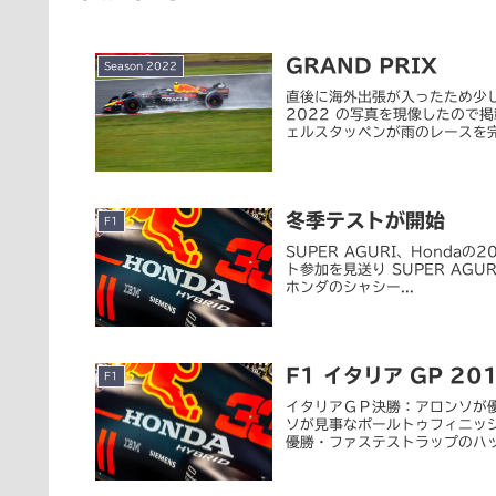
GRAND PRIX
Season 2022
直後に海外出張が入ったため少し
2022 の写真を現像したので
ェルスタッペンが雨のレースを完
冬季テストが開始
F1
SUPER AGURI、Hondaの
ト参加を見送り SUPER AGU
ホンダのシャシー...
F1 イタリア GP 20
F1
イタリアＧＰ決勝：アロンソが優勝、
ソが見事なポールトゥフィニッ
優勝・ファステストラップのハット