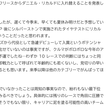
フリースからダニエル・リカルドに入れ替えることを発表し
したが、遅くて今季末、早くても夏休み明けだと予想してい
P 後にシルバーストンで実施されたタイヤテストにリカル
ということだったと思われます。
アムズから代役として急遽デビューして入賞というポテンシャ
出せていないのは事実ですが、クルマがボロボロな今年のア
運でしたね…わずか 10 レースでの判断にはちょっと同
即戦力として呼ばれて年齢的にも若くないし、見切りの早い
るとも思います。来季以降は他のカテゴリーでがんばってほ
んでいなかったことは周知の事実なので、紛れもない最下位
みるべきでしょう。具体的には残りのレースで角田に圧勝で
そうでもない限り、キャリアに泥を塗る可能性の高いチーム