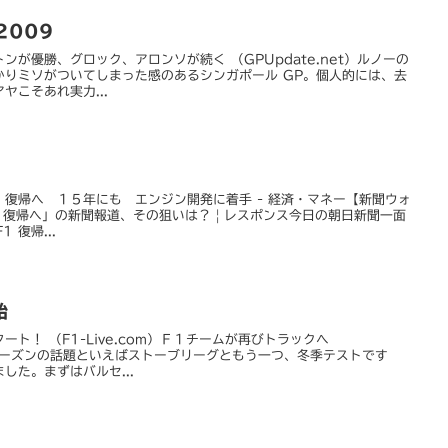
2009
が優勝、グロック、アロンソが続く （GPUpdate.net）ルノーの
かりミソがついてしまった感のあるシンガポール GP。個人的には、去
ヤこそあれ実力...
復帰へ １５年にも エンジン開発に着手 - 経済・マネー【新聞ウォ
F1復帰へ」の新聞報道、その狙いは？ | レスポンス今日の朝日新聞一面
 復帰...
始
ト！ （F1-Live.com）Ｆ１チームが再びトラックへ
 オフシーズンの話題といえばストーブリーグともう一つ、冬季テストです
した。まずはバルセ...