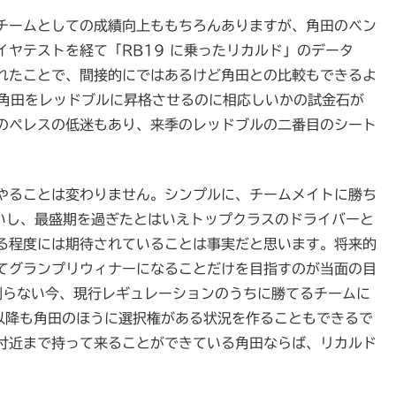
チームとしての成績向上ももちろんありますが、角田のベン
ヤテストを経て「RB19 に乗ったリカルド」のデータ
れたことで、間接的にではあるけど角田との比較もできるよ
から角田をレッドブルに昇格させるのに相応しいかの試金石が
のペレスの低迷もあり、来季のレッドブルの二番目のシート
やることは変わりません。シンプルに、チームメイトに勝ち
ないし、最盛期を過ぎたとはいえトップクラスのドライバーと
る程度には期待されていることは事実だと思います。将来的
てグランプリウィナーになることだけを目指すのが当面の目
るか判らない今、現行レギュレーションのうちに勝てるチームに
年以降も角田のほうに選択権がある状況を作ることもできるで
付近まで持って来ることができている角田ならば、リカルド