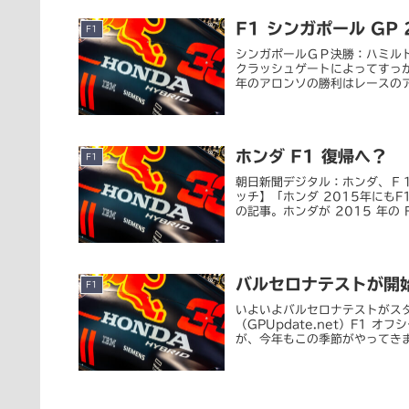
F1 シンガポール GP 
F1
シンガポールＧＰ決勝：ハミルトン
クラッシュゲートによってすっ
年のアロンソの勝利はレースのア
ホンダ F1 復帰へ？
F1
朝日新聞デジタル：ホンダ、Ｆ１
ッチ】「ホンダ 2015年にも
の記事。ホンダが 2015 年の F1
バルセロナテストが開
F1
いよいよバルセロナテストがスター
（GPUpdate.net）F1
が、今年もこの季節がやってきま