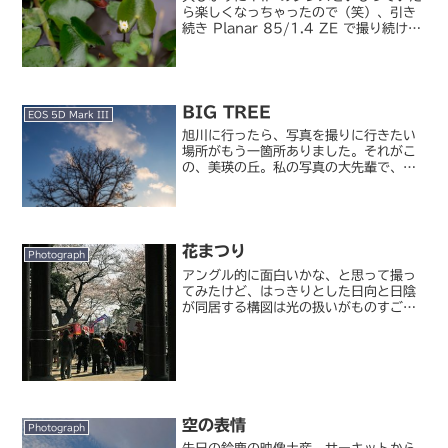
ら楽しくなっちゃったので（笑）、引き
続き Planar 85/1.4 ZE で撮り続けて
います。そういえば蓮が花を咲かせる季
節でしたね。蓮の花はこんなに神秘的で
美しいのに、どうして散った後の姿はあ
んな...
BIG TREE
EOS 5D Mark III
旭川に行ったら、写真を撮りに行きたい
場所がもう一箇所ありました。それがこ
の、美瑛の丘。私の写真の大先輩で、毎
年のように美瑛に撮影に行っている人が
いて、その影響で私も一度撮りに行って
みたいと思っていました。この美瑛の丘
は、その景観と「木」が有...
花まつり
Photograph
アングル的に面白いかな、と思って撮っ
てみたけど、はっきりとした日向と日陰
が同居する構図は光の扱いがものすごく
難しいですね(;´Д｀)ヾ。
空の表情
Photograph