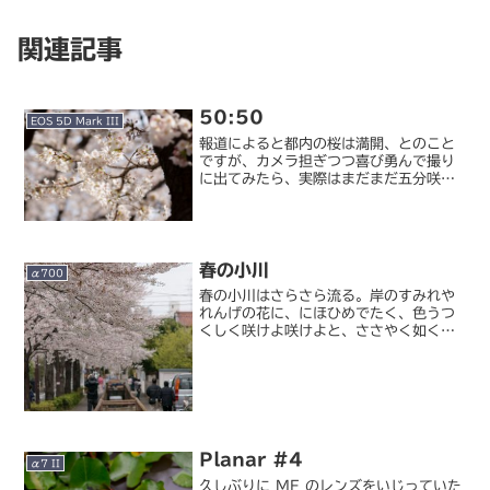
関連記事
50:50
EOS 5D Mark III
報道によると都内の桜は満開、とのこと
ですが、カメラ担ぎつつ喜び勇んで撮り
に出てみたら、実際はまだまだ五分咲き
といった感じ。都内でも場所によっては
満開のところもあるのかもしれません
が、ちょっと気が早いなあ、と。桜の名
所はそれでも花見の人々で混...
春の小川
α700
春の小川はさらさら流る。岸のすみれや
れんげの花に、にほひめでたく、色うつ
くしく咲けよ咲けよと、ささやく如く。
『春の小川』文部省唱歌
Planar #4
α7 II
久しぶりに MF のレンズをいじっていた