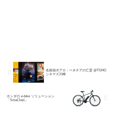
名探偵ポアロ：ベネチアの亡霊 @TOHO
シネマズ川崎
ホンダの e-bike ソリューション
「SmaChari」