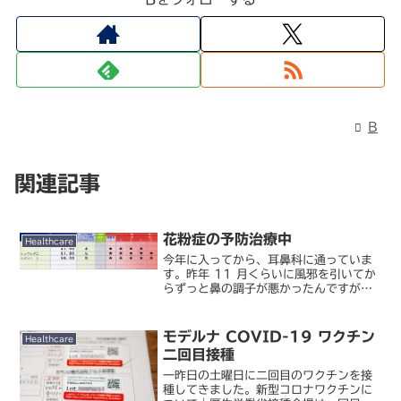
B
関連記事
花粉症の予防治療中
Healthcare
今年に入ってから、耳鼻科に通っていま
す。昨年 11 月くらいに風邪を引いてか
らずっと鼻の調子が悪かったんですが、
年末に長女の風邪をもらった正月休み明
け頃、突然右目の下、頬骨の内側あたり
に鈍痛を感じるようになり、眠れないほ
モデルナ COVID-19 ワクチン
Healthcare
どになってしまいまし...
二回目接種
一昨日の土曜日に二回目のワクチンを接
種してきました。新型コロナワクチンに