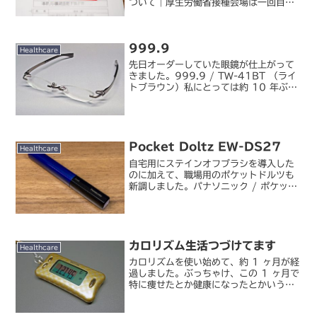
ついて｜厚生労働省接種会場は一回目と
同じく某社体育館。前回の接種時にも現
場のオペレーションは十分にスムーズだ
と感じていましたが、一ヶ月経ってこな
999.9
れたのか更にスムーズでし...
Healthcare
先日オーダーしていた眼鏡が仕上がって
きました。999.9 / TW-41BT （ライ
トブラウン）私にとっては約 10 年ぶり
の買い換えですが、以前から次に買うな
ら 999.9（フォーナインズ）にしよう
と決めていました。店頭で触ってみただ
けで...
Pocket Doltz EW-DS27
Healthcare
自宅用にステインオフブラシを導入した
のに加えて、職場用のポケットドルツも
新調しました。パナソニック / ポケット
ドルツ EW-DS27今まで使っていたもの
も別に壊れたわけではありませんが、電
源スイッチのゴムボタンのところに少し
ずつ黒いカビが...
カロリズム生活つづけてます
Healthcare
カロリズムを使い始めて、約 1 ヶ月が経
過しました。ぶっちゃけ、この 1 ヶ月で
特に痩せたとか健康になったとかいうこ
とはないです（ぉ・・・と言ってしまう
と身も蓋もないのですが、ちょうどカロ