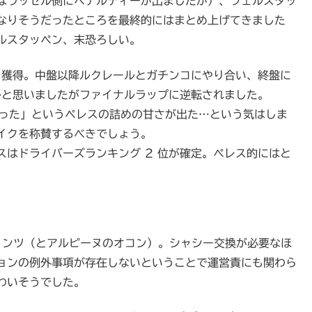
はラッセル側にペナルティーが出ましたが）、フェルスタッ
なりそうだったところを最終的にはまとめ上げてきました
ルスタッペン、末恐ろしい。
を獲得。中盤以降ルクレールとガチンコにやり合い、終盤に
かと思いましたがファイナルラップに逆転されました。
かった」というペレスの詰めの甘さが出た…という気はしま
イクを称賛するべきでしょう。
はドライバーズランキング 2 位が確定。ペレス的にはと
インツ（とアルピーヌのオコン）。シャシー交換が必要なほ
ョンの例外事項が存在しないということで運営責にも関わら
わいそうでした。