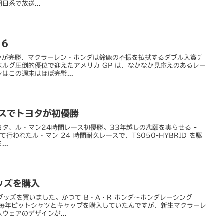
系で放送...
16
トンが完勝、マクラーレン・ホンダは鈴鹿の不振を払拭するダブル入賞チ
ルグ圧倒的優位で迎えたアメリカ GP は、なかなか見応えのあるレー
はこの週末はほぼ完璧...
ースでトヨタが初優勝
トヨタ、ル・マン24時間レース初優勝。33年越しの悲願を実らせる -
けて行われたル・マン 24 時間耐久レースで、TS050-HYBRID を駆
..
ッズを購入
ムグッズを買いました。かつて B・A・R ホンダ～ホンダレーシング
は毎年ピットシャツとキャップを購入していたんですが、新生マクラーレ
ウェアのデザインが...