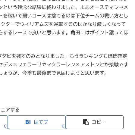
ヤという残念な結果に終わりました。まあオースティン→メ
トを稼いで弱いコースは捨てるのは下位チームの戦い方とし
ラクターでウィリアムズを逆転するのはかなり厳しくなって
をするレースで良いと思います。角田にはポイント獲ってほ
アブダビを残すのみとなりました。もうランキングもほぼ確定
セデス×フェラーリやマクラーレン×アストンとか接戦です
しょうが、今季も最後まで見届けようと思います。
シェアする
はてブ
コピー
0
0