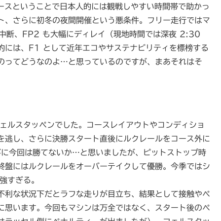
レースということで日本人的には観戦しやすい時間帯で助かっ
ト、さらに初冬の夜間開催という悪条件。フリー走行ではマ
旗中断、FP2 も大幅にディレイ（現地時間では深夜 2:30
的には、F1 として近年エコやサステナビリティを標榜する
のってどうなのよ…と思っているのですが、まあそれはそ
フェルスタッペンでした。コースレイアウトやコンディショ
を逃し、さらに決勝スタート直後にルクレールをコース外に
がに今回は勝てないか…と思いましたが、ピットストップ時
終盤にはルクレールをオーバーテイクして優勝。今季ではシ
、強すぎる。
不利な状況下だとラフな走りが目立ち、結果として接触やペ
に思います。今回もマシンは万全ではなく、スタート後のペ