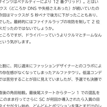
たサインツはペナルティーにより 12 番グリッド）。とはい
クス（どころか DNS や失格さえあった）が続いていたの
回はマックスが 5 秒ペナで後方に下がったこともあり、
した。最終的にはファイナルラップの攻防を制して 2 位
スだったのではないでしょうか。
ところですが、ドライバーっていうよりクルマとチームなん
という気がします。
た割に、同じ週末にファッションデザイナーとのコラボによ
の存在感がなくなってしまったアルファタウリ。低温コンデ
では苦労することが目に見えていましたが、予選でも決勝で
後の角田裕毅。最後尾スタートからターン 1 での混乱を
このまま行ってさらに SC が何回か導入されたら入賞の目
タイヤがタレ始め、どんどんとポジションを落とすだけのレ