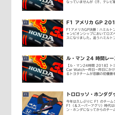
なっていませんが（汗、テレビ朝日
F1 アメリカ GP 20
F1
F1アメリカGP決勝：ハミル
ャンピオンシップにおいてロズベ
スになりました。追うハミルトン
ル・マン 24 時間レ
F1
【ル・マン24時間 2018】
Car Watch一昨日～昨日にか
るトヨタチームが悲願の初優勝を.
トロロッソ・ホンダグ
F1
今年は久しぶりに F1 のチー
F1（＆スーパーアグリ）時代
ン・ホンダになってからのチーム