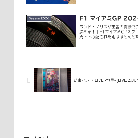
F1 マイアミGP 202
Season 2026
ランド・ノリスが王者の貫禄で
決める！｜F1マイアミGPスプ
周……心配された雨はほとんど降ら
結束バンド LIVE -恒星- [LIVE Z