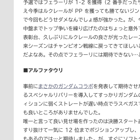
予選ではフェラーリが 1-2 を獲得（2 番手だっ
え今季はルクレールが PP を獲っても勝てないジン
で今回もどうせダメなんでしょ感が強かった。が、今
中盤までトップ争いを繰り広げたのはちょっと意外で
表彰台、久しぶりにルクレールの良さが光ったレー
来シーズンはチャンピオン戦線に戻ってきてほしい
だよなあ。その点でフェラーリには期待できない…
■アルファタウリ
事前に
まさかのガンダムコラボ
を発表して期待させ
るスペシャルリバリーを導入してすっかりガンダム
ィションに弱くストレートが遅い時点でラスベガス
も良いところがありませんでした。
唯一と言って良い見せ場を作ったのは決勝スタート直
すり抜けて一気に 12 位までポジションアップし、
もあるのでは…と期待しました。が、すぐにソフト