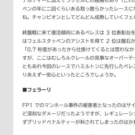
ナルティーに加えてラッセルとの接触もあり（これ
ペンの年に二回くらいある取っ散らかったレースに
ね。チャンピオンとしてどんどん成熟していくフェ
終盤戦に来て復活傾向にあるペレスは 3 位表彰台
はフェルスタッペンのアシストを得て 2 位は盤石
「0.7 秒差があったから仕掛けてくるとは思わな
すが、ここはむしろルクレールの見事なオーバーテ
ともあれ今回のレースでハミルトンに先行したペレス
りあえず一安心といったところでしょうか。
■フェラーリ
FP1 でのマンホール事件の被害者となったのはサ
ど深刻なダメージだったようですが、レギュレーシ
ずグリッドペナルティーが科されてしまったのはか