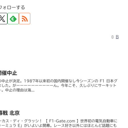
フォローする
B
開催中止
の中止が決定。1987年以来初の国内開催なし今シーズンの F1 日本グ
ました。がーーーーーーーーーーん。今年こそ、久しぶりにサーキット
。中止の理由は海...
幕戦 北京
カス・ディ・グラッシ！ 【 F1-Gate.com 】世界初の電気自動車に
ォーミュラ E」がいよいよ開幕。レース好き以外にはほとんど話題にも