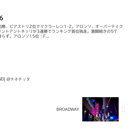
6
完勝、ピアストリ2位でマクラーレン1-2。アロンソ、オーバーテイク
リントアントネッリが3連勝でランキング首位独走。激闘続きの57
ず。アロンソ15位｜F...
OUND] @チネチッタ
BROADWAY