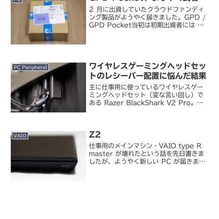
2 月に出資していたクラウドファンディ
ング製品がようやく届きました。GPD /
GPD Pocket当初は初期出資者には 6
月に出荷予定で、実際に初期ロットは予
告通り出荷されていたんですが、初回出
荷直後に不具合が発覚して出荷停止。そ
の後一...
ワイヤレスゲーミングヘッドセッ
PC Peripheral
トのレシーバー配置に悩んだ結果
主に仕事用に使っているワイヤレスゲー
ミングヘッドセット（変な言い回し）で
ある Razer BlackShark V2 Pro。長
時間使っても疲れにくいし音声もクリア
だしでこれ自体はとても気に入っていま
す。が、目下の悩みだったのが USB
Z2
レ...
VAIO
仕事用のメインマシン・VAIO type R
master が壊れたという話を先日書きま
したが、ようやく新しい PC が届きまし
た。ソニー / VAIO Z シリーズ新しい
VAIO Z シリーズです。セパレートタイ
プ、という点では今までの...