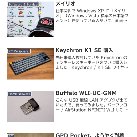
メイリオ
Software & Service
仕事関係で Windows XP に「メイリ
オ」（Windows Vista 標準の日本語フ
ォント）を使っている人がいて、画面だ
け見た感じではけっこう使いやすそうだ
ったので私も導入してみました。メイリ
オ自体は MS からはまだ提供されてい
な...
Keychron K1 SE 購入
PC Peripheral
先日来購入検討していた Keychron の
テンキーレスキーボードをついに購入し
ました。Keychron / K1 SE ワイヤレ
ス・メカニカルキーボード ホットスワッ
プ対応 White LED 赤軸（JIS）ロゴや
製品のシルエットがホログ...
Buffalo WLI-UC-GNM
Home Network
こんな USB 無線 LAN アダプタが出て
いたので、買ってみました。バッファロ
ー / AirStation NFINITI WLI-UC-
GNM1 年ちょっと前に、内蔵無線 LAN
の調子がいまいち良くない VAIO type
T（TX）...
GPD Pocket、ようやく到着
PC