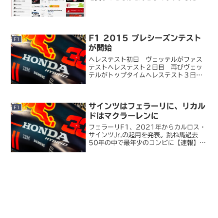
が、私は「F1 速報」だけは毎号買って
います。F1 関連のニュースもニュース
サイトで網羅されてはいますが、レース
の細かい考察やマシンの...
F1 2015 プレシーズンテスト
F1
が開始
ヘレステスト初日 ヴェッテルがファス
テストヘレステスト２日目 再びヴェッ
テルがトップタイムヘレステスト３日
目 ナスルがトップタイムヘレステスト
最終日 ライコネンがトップタイムF1
の 2015 年プレシーズンテストがスペ
サインツはフェラーリに、リカル
イン・ヘレスで実施さ...
F1
ドはマクラーレンに
フェラーリF1、2021年からカルロス・
サインツJr.の起用を発表。跳ね馬過去
50年の中で最年少のコンビに【速報】ダ
ニエル・リカルド、2021年からマクラ
ーレンに加入セバスチャン・ヴェッテル
のフェラーリ離脱発表から二日。ヴェッ
テルの後任とし...