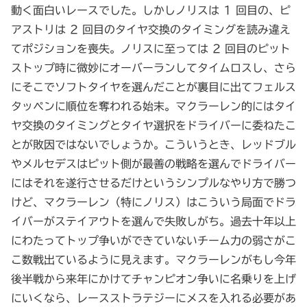
動く面白いレースでした。しかしノリスは 1 回目の、ピ
アストリは 2 回目のタイヤ交換のタイミングを読み違え
てポジションを喪失。ノリスに至っては 2 回目のピット
ストップ時に微妙にオーバーランしてタイムロスし、さら
にそこでソフトタイヤを選んだことが裏目に出てフェルス
タッペンに順位を奪われる始末。マクラーレン的にはタイ
ヤ交換のタイミングとタイヤ選択をドライバーに委ねたこ
とが敗因ではないでしょうか。こういうとき、レッドブル
やメルセデスはピット側が最善の戦略を選んでドライバー
にはそれを遂行させるだけというシンプルなやり方で勝つ
けど、マクラーレン（特にノリス）はこういう局面でドラ
イバーがステイアウトを選んで失敗しがち。過去十年以上
にわたってトップ争いができていないチーム力の弱さがこ
こ数戦出ているように見えます。マクラーレンがもし今年
後半戦から来年にかけてチャンピオン争いに名乗りを上げ
にいくなら、レースストラテジーにメスを入れる必要があ