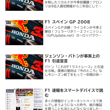
を制したリカルドが今季初優勝！アロン
ソは9位入賞初開催から二年目にして
「ヨーロッパ GP」から改称されたアゼ
ルバイジャン GP は、大荒れのレースに
なりました。なんたってヴェッテルもハ
F1 スペイン GP 2008
ミルトンも表彰台に...
F1
スペインＧＰ決勝：ライコネンが今季２
勝目！フェラーリが１－２フィニッシュ
（GPUpdate.net）ヨーロッパラウン
ドの初戦、アロンソの故郷オビエド・ブ
ルー一色に染まったバルセロナはフェラ
ーリが完璧な 1-2 勝利。これにハミル
トン、クビ...
ジェンソン・バトンが事実上の
F1
F1 引退宣言
バトン「これがF1ラストレース」と引退
を示唆。復帰の意向は「今のところ」な
し今シーズン終了をもって一年間の休養
期間を設け、来季は他カテゴリへの参戦
とマクラーレン・ホンダのアンバサダー
兼リザーブドライバーを務めるとしてい
F1 速報をスマートデバイスで読
たジェンソン・バトンが...
Book
む
多くの情報がインターネットベースで済
んでしまうようになった昨今、紙の雑誌
を買うこともほとんどなくなりました