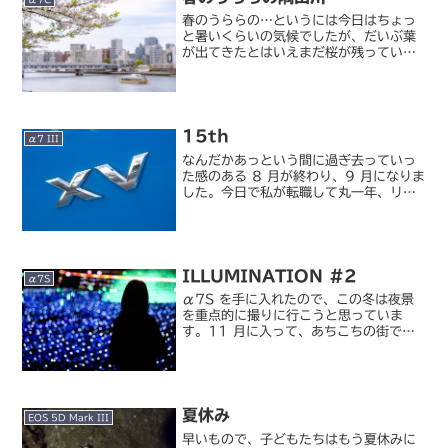
春のうららの…というには今日はちょっ
と暑いくらいの気候でしたが、だいぶ葉
が出てきたとはいえまだ桜が残っている
うちにと思い隅田公園まで写真を撮りに
行ってきました。そういえばこのあた
り、この時季に写真を撮りに来たことが
なかった。浅草周辺では隅田...
15th
α7 III
なんだかあっという間に過ぎ去っていっ
た感のある 8 月が終わり、9 月になりま
した。今日で私が転職して丸一年、リモ
ートワーク生活になってちょうど半年が
経ったわけですが、この blog 的には開
設 15 年が経過して 16 年目に突入する
日で...
ILLUMINATION #2
α7S
α7S を手に入れたので、この冬は夜景
を重点的に撮りに行こうと思っていま
す。11 月に入って、あちこちの街でラ
イトアップが始まっていますが、まずは
東京ミッドタウンのイルミネーションに
行ってきました。都内のイルミネーショ
ンは開催している場所が...
夏休み
EOS 5D Mark III
早いもので、子どもたちはもう夏休みに