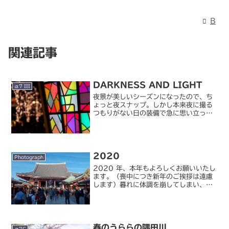
B
関連記事
DARKNESS AND LIGHT
α7 III
夜景が美しいシーズンになったので、ち
ょっと夜スナップ。しかし本来夜に撮る
つもりがない日の装備で急に思い立った
ため、めぼしいレンズが Sonnar
FE55/1.8 しかなかったのが悔やまれま
す。これ、コンパクトさと写りのバラン
スが素晴らしく...
2020
Photograph
2020 年、本年もよろしくお願いいたし
ます。（喪中につき新年のご挨拶は遠慮
します）暮れに体調を崩してしまい、年
末にやろうと思っていたことが何もでき
ないままに年を越してしまったせいで、
個人的には年が明けた実感がイマイチあ
りません。テレビ番組...
春のうららの隅田川
α7C