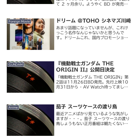
て 2 ヶ月余り。ようやく BD が発売に
なったので（正式には明日発売で、フラ
イングなわけですが）さっそく入手しま
した。劇場にはプレミア上映会を含めて
ドリーム @TOHO シネマズ川崎
Foreign Movie
三度...
あまり話題になっていませんが、これけ
っこう名作なんじゃないかと思うんで
す。ドリームこれ、国内プロモーション
が始まった頃の邦題サブタイトルが『私
たちのアポロ計画』になっていてバッシ
ングされ、その後修正したことのほうが
話題になっていましたが、そ...
『機動戦士ガンダム THE
GUNDAM
ORIGIN II』公開日決定
「機動戦士ガンダム THE ORIGIN」第
2話は11月26日BD発売。先行上映10
月31日から - AV Watch待ってまし
た！『ガンダム THE ORIGIN』の
ep2、「哀しみのアルテイシア」の公開
日が発表になりました。先行上映お...
茄子 スーツケースの渡り鳥
Anime
最近アニメばかり見ているような気がし
ますが・・・。茄子 スーツケースの渡り
鳥しょうもない正月番組は観たくないの
で、帰省中にと思って買っておいた
DVD。前作が良かったので。自転車ロー