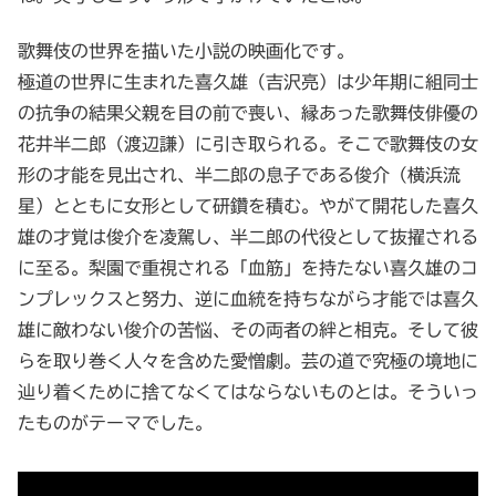
歌舞伎の世界を描いた小説の映画化です。
極道の世界に生まれた喜久雄（吉沢亮）は少年期に組同士
の抗争の結果父親を目の前で喪い、縁あった歌舞伎俳優の
花井半二郎（渡辺謙）に引き取られる。そこで歌舞伎の女
形の才能を見出され、半二郎の息子である俊介（横浜流
星）とともに女形として研鑽を積む。やがて開花した喜久
雄の才覚は俊介を凌駕し、半二郎の代役として抜擢される
に至る。梨園で重視される「血筋」を持たない喜久雄のコ
ンプレックスと努力、逆に血統を持ちながら才能では喜久
雄に敵わない俊介の苦悩、その両者の絆と相克。そして彼
らを取り巻く人々を含めた愛憎劇。芸の道で究極の境地に
辿り着くために捨てなくてはならないものとは。そういっ
たものがテーマでした。