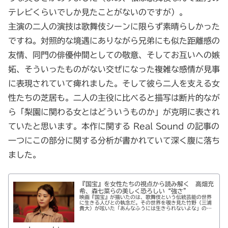
テレビくらいでしか見たことがないのですが）。
主演の二人の演技は歌舞伎シーンに限らず素晴らしかった
ですね。対照的な境遇にありながら兄弟にも似た距離感の
友情、同門の俳優仲間としての敬意、そしてお互いへの嫉
妬、そういったものがない交ぜになった複雑な感情が見事
に表現されていて痺れました。そして彼ら二人を支える女
性たちの芝居も。二人の主役に比べると描写は断片的なが
ら「梨園に関わる女とはどういうものか」が克明に表され
ていたと思います。本作に関する Real Sound の記事の
一つにこの部分に関する分析が書かれていて深く腹に落ち
ました。
『国宝』を女性たちの視点から読み解く 高畑充
希、森七菜らの美しく恐ろしい“強さ”
映画『国宝』が描いたのは、歌舞伎という伝統芸能の世界
に生きる人びとの執念だ。その世界を覗き見た竹野（三浦
貴大）が呟いた「あんなふうには生きられないよな」のひ
とことに、大きくうなづいてしまった。 芸のためなら迷
わず悪魔と契約を交わす喜久雄（吉...