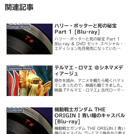
関連記事
ハリー・ポッターと死の秘宝
Foreign Movie
Part 1 [Blu-ray]
ハリー・ポッターと死の秘宝 Part 1
Blu-ray & DVD セット スペシャル・
エディション先月発売になっていた
BD。尺が長くて時間に余裕がないと観れ
ない映画なので、GW に観ました。本当
は、どうせ Part1/2 の BD-B...
テルマエ・ロマエ @シネマメデ
Japanese Movie
ィアージュ
原作を読み、アニメを観たら軽くハマッ
てしまったので、映画も観てきました。
映画『テルマエ・ロマエ』古代ローマの
浴場設計技師・ルシウスが、現代日本の
銭湯にタイムスリップして・・・という
コメディ作品。古代ローマとテルマエ
機動戦士ガンダム THE
（公衆浴場）については大真...
GUNDAM
ORIGIN I 青い瞳のキャスバル
[Blu-ray]
機動戦士ガンダム THE ORIGIN I 青い
瞳のキャスバル プレミア上映会から数え