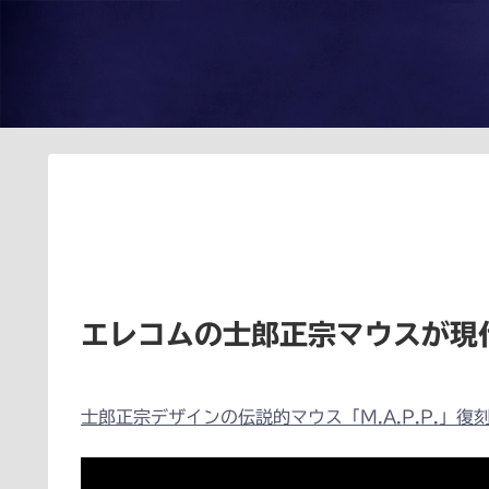
エレコムの士郎正宗マウスが現
士郎正宗デザインの伝説的マウス「M.A.P.P.」復刻。