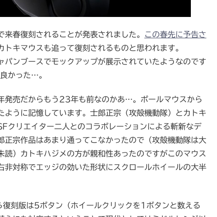
で来春復刻されることが発表されました。
この春先に予告さ
カトキマウスも追って復刻されるものと思われます。
ャパンブースでモックアップが展示されていたようなのです
ば良かった…。
年発売だからもう23年も前なのかあ…。ボールマウスから
たように記憶しています。士郎正宗（攻殻機動隊）とカトキ
SFクリエイター二人とのコラボレーションによる斬新なデ
郎正宗作品はあまり通ってこなかったので（攻殻機動隊は大
未読）カトキハジメの方が親和性あったのですがこのマウス
右非対称でエッジの効いた形状にスクロールホイールの大半
ら復刻版は5ボタン（ホイールクリックを1ボタンと数える