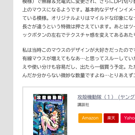
模様）で無線＆充電式に変更され、さらにDPI切
上のマウスになるようです。基本的なデザインイメ
ている模様。オリジナルよりはマイルドな印象にな
長さが違うという特徴は押さえています。あとはツ
ックボタンの左右でテクスチャ感を変えてあるあた
私は当時このマウスのデザインが大好きだったので
有線マウスが増えてもなあ…と思ってスルーしてい
えや使い分けも容易だし、出たら一個買う予定。ただ
んだか分からない微妙な数量ですよね…とりあえず
攻殻機動隊（１） (ヤン
講談社
Amazon
楽天
Yah