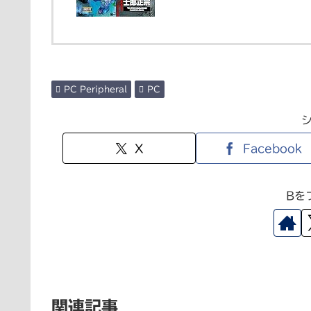
PC Peripheral
PC
X
Facebook
Bを
関連記事