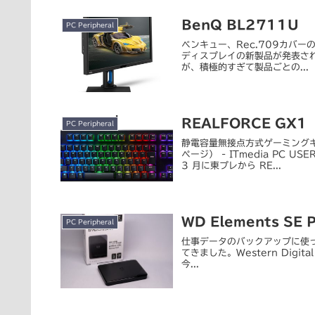
BenQ BL2711U
PC Peripheral
ベンキュー、Rec.709カバーのデ
ディスプレイの新製品が発表され
が、積極的すぎて製品ごとの...
REALFORCE GX1
PC Peripheral
静電容量無接点方式ゲーミングキー
ページ） - ITmedia PC 
3 月に東プレから RE...
WD Elements SE P
PC Peripheral
仕事データのバックアップに使っ
てきました。Western Digital 
今...