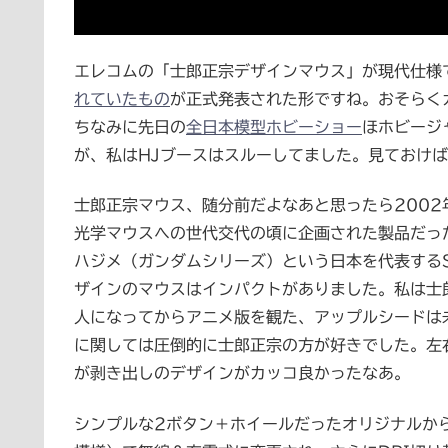
エレコムの「士郎正宗デザインマウス」が現代仕様
れていたもの
が正式発表された形ですね。おそらく
ちなみに先日の
全日本模型ホビーショー
ほホビージ
が、私はHJブースはスルーしてました。見ておけ
士郎正宗マウス、随分前だよなあと思ったら2002
光学マウスへの世代交代の頃に企画された製品だっ
ハジメ（ガンダムシリーズ）という日本を代表する
ザインのマウスはインパクトがありました。私は士
人になってからアニメ版を観た、アップルシードは
に関しては圧倒的に士郎正宗の方が好きでした。左
が剥き出しのデザインがカッコ良かったなあ。
シンプルな2ボタン＋ホイールだったオリジナルか