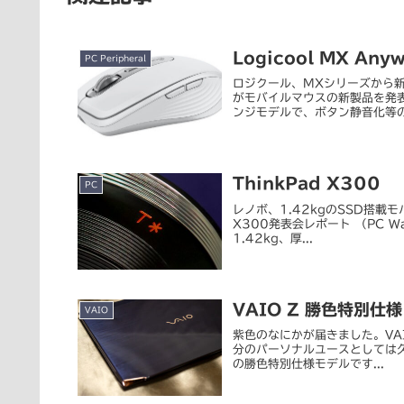
Logicool MX Any
PC Peripheral
ロジクール、MXシリーズから新型
がモバイルマウスの新製品を発表し
ンジモデルで、ボタン静音化等のブ
ThinkPad X300
PC
レノボ、1.42kgのSSD搭載モバイ
X300発表会レポート （PC W
1.42kg、厚...
VAIO Z 勝色特別仕様
VAIO
紫色のなにかが届きました。VAIO
分のパーソナルユースとしては久しぶ
の勝色特別仕様モデルです...