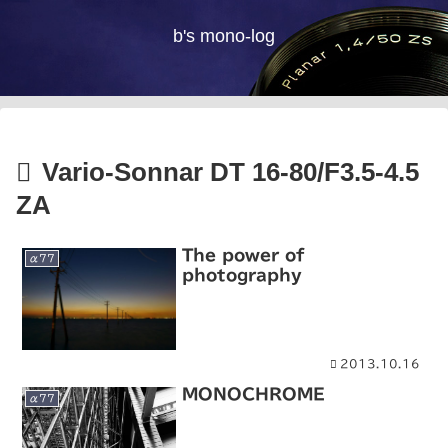
b's mono-log
Vario-Sonnar DT 16-80/F3.5-4.5
ZA
The power of
α77
photography
2013.10.16
MONOCHROME
α77